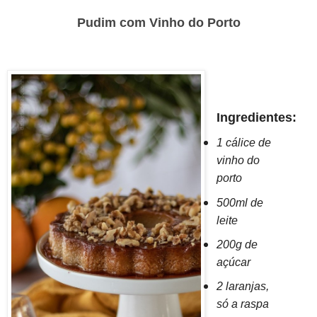
Pudim com Vinho do Porto
Ingredientes:
1 cálice de
vinho do
porto
500ml de
leite
200g de
açúcar
2 laranjas,
só a raspa