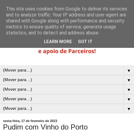
This site uses cookies from Google to deliver its services
and to analyze traffic. Your IP address and user-agent are
shared with Google along with performance and security
metrics to ensure quality of service, generate usage
statistics, and to detect and address abuse.
LEARN MORE
GOT IT
▼
▼
▼
▼
▼
sexta-feira, 17 de fevereiro de 2023
Pudim com Vinho do Porto