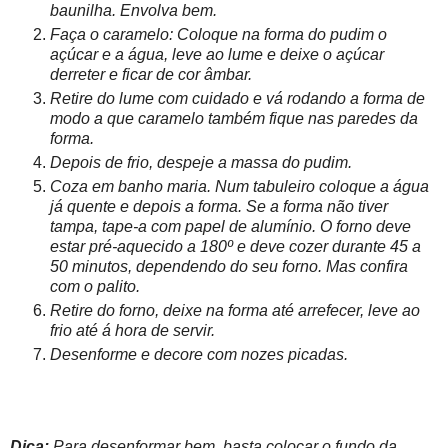
baunilha. Envolva bem.
Faça o caramelo: Coloque na forma do pudim o
açúcar e a água, leve ao lume e deixe o açúcar
derreter e ficar de cor âmbar.
Retire do lume com cuidado e vá rodando a forma de
modo a que caramelo também fique nas paredes da
forma.
Depois de frio, despeje a massa do pudim.
Coza em banho maria. Num tabuleiro coloque a água
já quente e depois a forma. Se a forma não tiver
tampa, tape-a com papel de alumínio. O forno deve
estar pré-aquecido a 180º e deve cozer durante 45 a
50 minutos, dependendo do seu forno. Mas confira
com o palito.
Retire do forno, deixe na forma até arrefecer, leve ao
frio até á hora de servir.
Desenforme e decore com nozes picadas.
Dica:
Para desenformar bem, basta colocar o fundo da