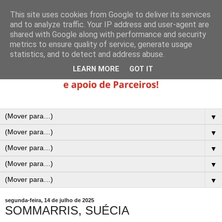
This site uses cookies from Google to deliver its services
and to analyze traffic. Your IP address and user-agent are
shared with Google along with performance and security
metrics to ensure quality of service, generate usage
statistics, and to detect and address abuse.
LEARN MORE
GOT IT
▼
▼
▼
▼
▼
segunda-feira, 14 de julho de 2025
SOMMARRIS, SUÉCIA