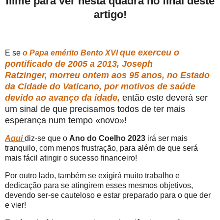
filme para ver nesta quadra no final deste
artigo!
que exerceu o
E se
o Papa emérito Bento XVI
pontificado de 2005 a 2013
,
Joseph
Ratzinger,
morreu ontem aos 95 anos
,
no Estado
da Cidade do Vaticano,
por motivos de saúde
devido ao avanço da idade,
então este deverá ser
um sinal de que precisamos todos de ter mais
esperança num tempo «novo»!
Aqui
diz-se que o
Ano do Coelho 2023
irá ser mais
tranquilo, com menos frustração, para além de que será
mais fácil atingir o sucesso financeiro!
Por outro lado, também se exigirá muito trabalho e
dedicação para se atingirem esses mesmos objetivos,
devendo ser-se cauteloso e estar preparado para o que der
e vier!