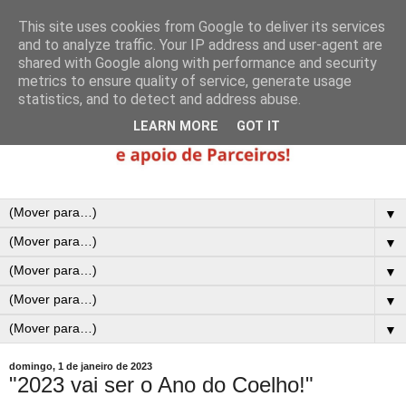
This site uses cookies from Google to deliver its services
and to analyze traffic. Your IP address and user-agent are
shared with Google along with performance and security
metrics to ensure quality of service, generate usage
statistics, and to detect and address abuse.
LEARN MORE
GOT IT
▼
▼
▼
▼
▼
domingo, 1 de janeiro de 2023
"2023 vai ser o Ano do Coelho!"