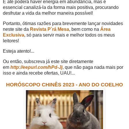
E até poderá haver energia em abundância, mas é
essencial canalizá-la da forma mais positiva, procurando
desfrutar a vida da melhor maneira possível!
Portanto, ótimas razões para brevemente lançar novidades
neste site da
Revista P´rá Mesa
, bem como na
Área
Exclusiva
, só para servir mais e melhor todos os meus
leitores!
Esteja atento!...
Ou então, subscreva já este site diretamente
em
http://eepurl.com/hPd-Jj
, que não paga nada mais por
isso e ainda recebe ofertas, UAU!...
HORÓSCOPO CHINÊS 2023 - ANO DO COELHO