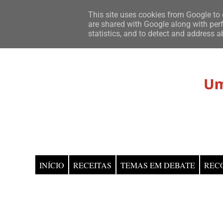
This site uses cookies from Google to d
are shared with Google along with perf
statistics, and to detect and address a
INÍCIO
RECEITAS
TEMAS EM DEBATE
REC