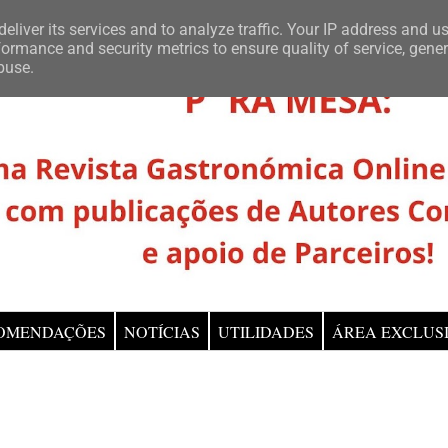
eliver its services and to analyze traffic. Your IP address and u
ormance and security metrics to ensure quality of service, gene
buse.
OMENDAÇÕES
NOTÍCIAS
UTILIDADES
ÁREA EXCLUS