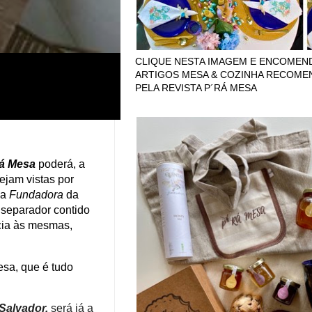
CLIQUE NESTA IMAGEM E ENCOMEN
ARTIGOS MESA & COZINHA RECOM
PELA REVISTA P´RÁ MESA
rá Mesa
poderá, a
sejam vistas por
ia
Fundadora
da
 separador contido
ncia às mesmas,
esa, que é tudo
 Salvador,
será já a