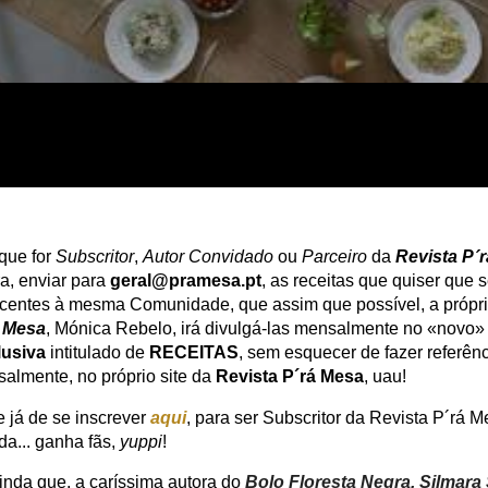
que for
Subscritor
,
Autor Convidado
ou
Parceiro
da
Revista P´
ra, enviar para
geral@pramesa.pt
, as receitas que quiser que 
ncentes à mesma Comunidade, que assim que possível, a própr
á Mesa
, Mónica Rebelo, irá divulgá-las mensalmente no «novo»
lusiva
intitulado de
RECEITAS
, sem esquecer de fazer referê
lmente, no próprio site da
Revista P´rá Mesa
, uau!
te já de se inscrever
aqui
, para ser Subscritor da Revista P´rá M
nda... ganha fãs,
yuppi
!
inda que, a caríssima autora do
Bolo Floresta Negra,
Silmara