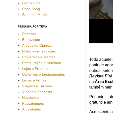
Pedro Lima
Rosa Song
Sandrina Martins
PESQUISA POR TEMA
Receitas
Entrevistas
Artigos de Opinião
Histórias e Tradições
Provérbios e Memes
Todo aquele 
Restauração e Hotelaria
partir de ago
Lojas e Produtos
outros perte
Utensílios e Equipamentos
Revista P´r
Livros e Filmes
na
Área Exc
Viagens e Turismo
também mensa
Vídeos e Podcasts
Portanto, tra
Novidades
gratuito e ai
Passatempos
Atualidades
Acrescento a