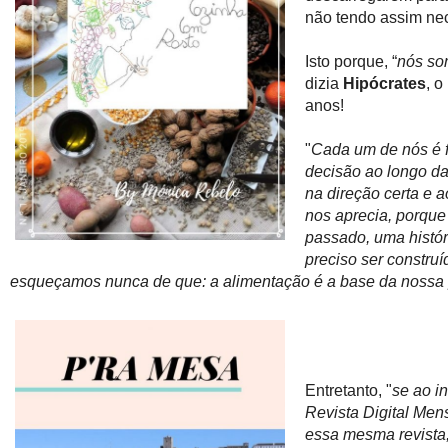
não tendo assim nec
Isto porque, “
nós so
dizia
Hipócrates
, 
anos!
"
Cada um de nós é f
decisão ao longo da
na direção certa e 
nos aprecia, porque
passado, uma histó
preciso ser constru
esqueçamos nunca de que: a alimentação é a base da nossa p
Entretanto, "
se ao i
Revista Digital Me
essa mesma revista