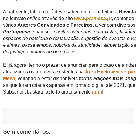
Atualmente, tal como já deve saber, meu caro leitor, a
Revist
no formato
online
através do site
www.pramesa.pt
, contendo 
vários
Autores Convidados e Parceiros
, a ver com diverso
Portuguesa
e não só: r
eceitas culinárias, entrevistas, histó
espaços de hotelaria e restauração, sugestão de eventos e via
e filmes, passatempos, notícias da atualidade, alimentação s
degustação, artigos de opinião
, etc...
E, já agora, tenho o prazer de anunciar, para o caso de ainda
atualizados os arquivos existentes na
Área Exclusiva só par
Mesa
, voltando a estar disponíveis
todas edições mais anti
as que foram criadas apenas em formato digital até 2021, que
Subscritor, bastará faz|e-lo gratuitamente
aqui
!
Sem comentários: