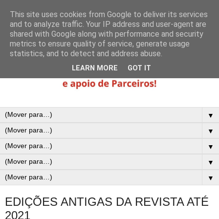
This site uses cookies from Google to deliver its services
and to analyze traffic. Your IP address and user-agent are
shared with Google along with performance and security
metrics to ensure quality of service, generate usage
statistics, and to detect and address abuse.
LEARN MORE
GOT IT
▼
▼
▼
▼
▼
EDIÇÕES ANTIGAS DA REVISTA ATÉ
2021