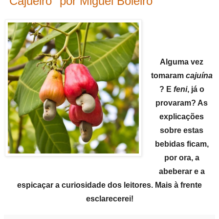
"Cajueiro" por Miguel Boieiro
Alguma vez
tomaram
cajuína
? E
feni
, já o
provaram? As
explicações
sobre estas
bebidas ficam,
por ora, a
abeberar e a
espicaçar a curiosidade dos leitores. Mais à frente
esclarecerei!