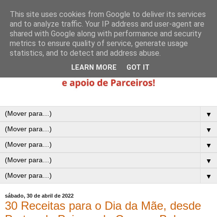
This site uses cookies from Google to deliver its services
and to analyze traffic. Your IP address and user-agent are
shared with Google along with performance and security
metrics to ensure quality of service, generate usage
statistics, and to detect and address abuse.
LEARN MORE
GOT IT
▼
▼
▼
▼
▼
sábado, 30 de abril de 2022
30 Receitas para o Dia da Mãe, desde