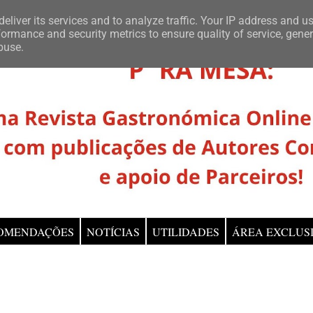
eliver its services and to analyze traffic. Your IP address and u
ormance and security metrics to ensure quality of service, gene
buse.
OMENDAÇÕES
NOTÍCIAS
UTILIDADES
ÁREA EXCLUS