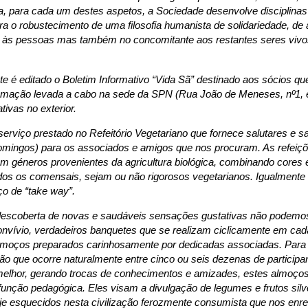
Ora, para cada um destes aspetos, a Sociedade desenvolve disciplina
ra o robustecimento de uma filosofia humanista de solidariedade, de
 às pessoas mas também no concomitante aos restantes seres vivo
e é editado o Boletim Informativo “Vida Sã” destinado aos sócios qu
amação levada a cabo na sede da SPN (Rua João de Meneses, nº1,
ativas no exterior.
erviço prestado no Refeitório Vegetariano que fornece salutares e 
omingos) para os associados e amigos que nos procuram. As refeiçõ
m géneros provenientes da agricultura biológica, combinando cores 
dos os comensais, sejam ou não rigorosos vegetarianos. Igualment
iço de “take way”.
descoberta de novas e saudáveis sensações gustativas não podemos 
onvívio, verdadeiros banquetes que se realizam ciclicamente em ca
lmoços preparados carinhosamente por dedicadas associadas. Para
ão que ocorre naturalmente entre cinco ou seis dezenas de particip
elhor, gerando trocas de conhecimentos e amizades, estes almoço
nção pedagógica. Eles visam a divulgação de legumes e frutos silve
oje esquecidos nesta civilização ferozmente consumista que nos enre