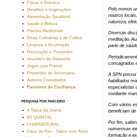
Feiras e Eventos
Pelo menos um
Desafios e Inspirações
noutros locai
Alimentação Saudável
natureza, efetu
Saúde e Beleza
Plantas Medicinais
Diversas disci
Dicas Culinárias e de Cultivo
meditação. Aul
Limpeza e Arrumação
parte de saúd
Decoração e Presentes
Periodicament
Vouchers de Desconto
consagrados e
Jogos com Prémio
Presentes de Aniversário
A SPN possui 
Autores Convidados
habilitados ma
Parceiros de Confiança
especialistas 
mediante marc
PESQUISA POR PARCEIRO
Com vários es
A Tasca da Joana
beneficiam de
BY QUINTAL
Por fim, sali
CHARMERURAL
numerosas inic
Casa de Pau - Sabor com Amor
formação e exp