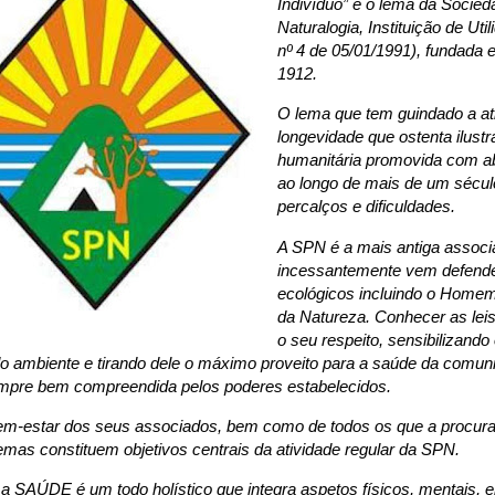
Indivíduo” é o lema da Socie
Naturalogia, Instituição de Util
nº 4 de 05/01/1991), fundada 
1912.
O lema que tem guindado a at
longevidade que ostenta ilustr
humanitária promovida com 
ao longo de mais de um século
percalços e dificuldades.
A SPN é a mais antiga assoc
incessantemente vem defende
ecológicos incluindo o Homem
da Natureza. Conhecer as leis
o seu respeito, sensibilizando
o ambiente e tirando dele o máximo proveito para a saúde da comuni
pre bem compreendida pelos poderes estabelecidos.
em-estar dos seus associados, bem como de todos os que a procura
emas constituem objetivos centrais da atividade regular da SPN.
 SAÚDE é um todo holístico que integra aspetos físicos, mentais, 