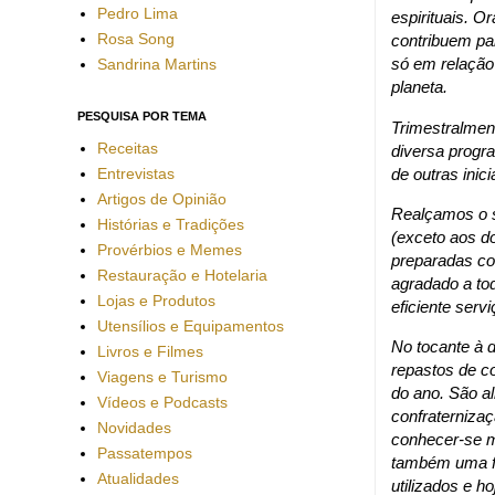
Pedro Lima
espirituais. 
Rosa Song
contribuem pa
só em relação
Sandrina Martins
planeta.
PESQUISA POR TEMA
Trimestralment
Receitas
diversa progr
Entrevistas
de outras inici
Artigos de Opinião
Realçamos o s
Histórias e Tradições
(exceto aos d
Provérbios e Memes
preparadas co
Restauração e Hotelaria
agradado a to
Lojas e Produtos
eficiente serv
Utensílios e Equipamentos
No tocante à 
Livros e Filmes
repastos de c
Viagens e Turismo
do ano. São a
Vídeos e Podcasts
confraternizaç
Novidades
conhecer-se m
Passatempos
também uma fu
Atualidades
utilizados e h