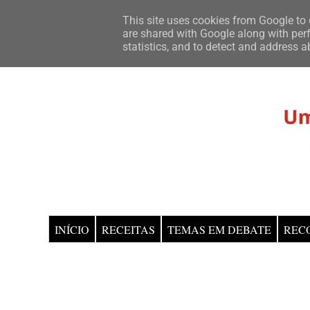
This site uses cookies from Google to d
are shared with Google along with perf
statistics, and to detect and address a
INÍCIO
RECEITAS
TEMAS EM DEBATE
REC