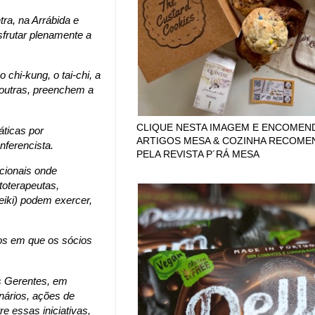
a, na Arrábida e
sfrutar plenamente a
chi-kung, o tai-chi, a
e outras, preenchem a
CLIQUE NESTA IMAGEM E ENCOMEN
áticas por
ARTIGOS MESA & COZINHA RECOM
ferencista.
PELA REVISTA P´RÁ MESA
cionais onde
toterapeutas,
reiki) podem exercer,
dos em que os sócios
s Gerentes, em
inários, ações de
e essas iniciativas,