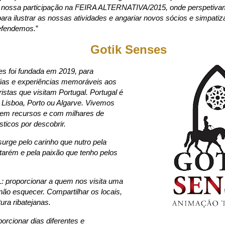
 nossa participação na FEIRA ALTERNATIVA/2015, onde perspetiva
ra ilustrar as nossas atividades e angariar novos sócios e simpati
efendemos.
”
Gotik Senses
es foi fundada em 2019, para
dias e experiências memoráveis aos
ristas que visitam Portugal. Portugal é
Lisboa, Porto ou Algarve. Vivemos
 em recursos e com milhares de
sticos por descobrir.
surge pelo carinho que nutro pela
tarém e pela paixão que tenho pelos
proporcionar a quem nos visita uma
não esquecer. Compartilhar os locais,
ura ribatejanas.
rcionar dias diferentes e