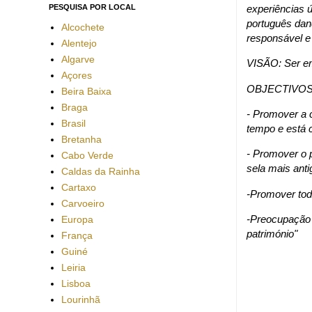
experiências ú
PESQUISA POR LOCAL
português dand
Alcochete
responsável e
Alentejo
Algarve
VISÃO: Ser em
Açores
OBJECTIVOS
Beira Baixa
Braga
- Promover a 
Brasil
tempo e está 
Bretanha
- Promover o 
Cabo Verde
sela mais ant
Caldas da Rainha
Cartaxo
-Promover toda
Carvoeiro
-Preocupação 
Europa
património"
França
Guiné
Leiria
Lisboa
Lourinhã