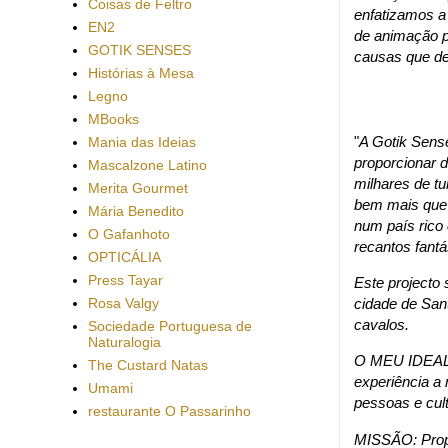
Coisas de Feltro
enfatizamos a
EN2
de animação pa
GOTIK SENSES
causas que d
Histórias à Mesa
Legno
MBooks
"
A Gotik Sens
Mania das Ideias
proporcionar 
Mascalzone Latino
milhares de tu
Merita Gourmet
bem mais que 
Mária Benedito
num país rico
O Gafanhoto
recantos fantá
OPTICÁLIA
Press Tayar
Este projecto 
Rosa Valgy
cidade de San
cavalos.
Sociedade Portuguesa de
Naturalogia
O MEU IDEAL: 
The Custard Natas
experiência a 
Umami
pessoas e cult
restaurante O Passarinho
MISSÃO: Propo