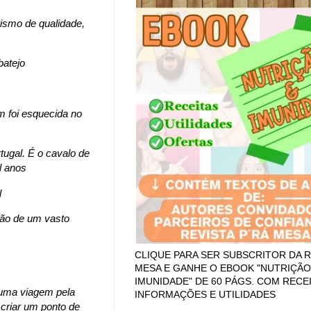
rismo de qualidade,
batejo
m foi esquecida no
ugal. É o cavalo de
l anos
l
ção de um vasto
CLIQUE PARA SER SUBSCRITOR DA R
MESA E GANHE O EBOOK "NUTRIÇÃO
IMUNIDADE" DE 60 PÁGS. COM RECEI
uma viagem pela
INFORMAÇÕES E UTILIDADES
 criar um ponto de