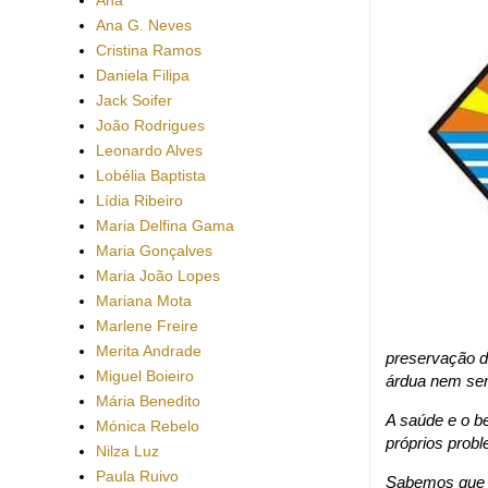
Ana G. Neves
Cristina Ramos
Daniela Filipa
Jack Soifer
João Rodrigues
Leonardo Alves
Lobélia Baptista
Lídia Ribeiro
Maria Delfina Gama
Maria Gonçalves
Maria João Lopes
Mariana Mota
Marlene Freire
Merita Andrade
preservação d
Miguel Boieiro
árdua nem sem
Mária Benedito
A saúde e o b
Mónica Rebelo
próprios probl
Nilza Luz
Paula Ruivo
Sabemos que a