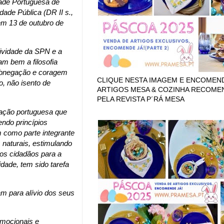
dade Portuguesa de
idade Pública (DR II s.,
em 13 de outubro de
ividade da SPN e a
am bem a filosofia
abnegação e coragem
CLIQUE NESTA IMAGEM E ENCOMEN
, não isento de
ARTIGOS MESA & COZINHA RECOM
PELA REVISTA P´RÁ MESA
iação portuguesa que
ndo princípios
 como parte integrante
 naturais, estimulando
 os cidadãos para a
dade, tem sido tarefa
m para alívio dos seus
emocionais e