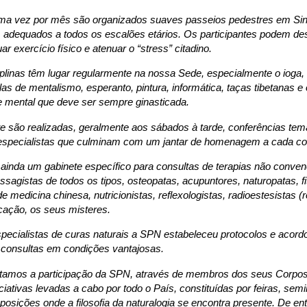
a vez por mês são organizados suaves passeios pedestres em Sintr
s, adequados a todos os escalões etários. Os participantes podem de
ar exercício físico e atenuar o “stress” citadino.
plinas têm lugar regularmente na nossa Sede, especialmente o ioga, o 
as de mentalismo, esperanto, pintura, informática, taças tibetanas 
e mental que deve ser sempre ginasticada.
e são realizadas, geralmente aos sábados à tarde, conferências tem
specialistas que culminam com um jantar de homenagem a cada con
ainda um gabinete específico para consultas de terapias não conven
ssagistas de todos os tipos, osteopatas, acupuntores, naturopatas, fi
de medicina chinesa, nutricionistas, reflexologistas, radioestesistas (
ação, os seus misteres.
pecialistas de curas naturais a SPN estabeleceu protocolos e acor
 consultas em condições vantajosas.
entamos a participação da SPN, através de membros dos seus Corpo
iativas levadas a cabo por todo o País, constituídas por feiras, sem
osições onde a filosofia da naturalogia se encontra presente. De entr