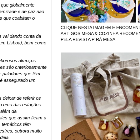
s que globalmente
 amizade e de paz não
s que coabitam o
CLIQUE NESTA IMAGEM E ENCOMEN
ARTIGOS MESA & COZINHA RECOM
e vai dando conta da
PELA REVISTA P´RÁ MESA
 em Lisboa), bem como
saborosos almoços
es são criteriosamente
e paladares que têm
e é assegurado um
deixar de referir os
da uma das estações
 além da
antes que assim ficam a
s temáticos têm
stres, outrora muito
deia.