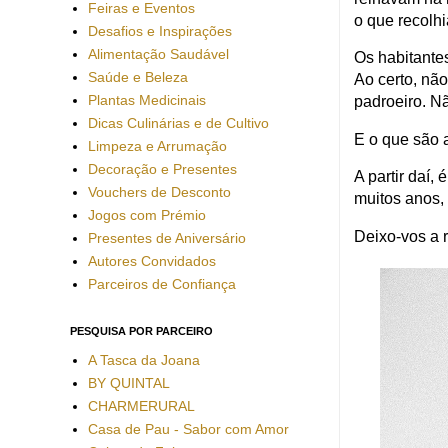
Feiras e Eventos
o que recolh
Desafios e Inspirações
Alimentação Saudável
Os habitante
Saúde e Beleza
Ao certo, nã
Plantas Medicinais
padroeiro. N
Dicas Culinárias e de Cultivo
E o que são 
Limpeza e Arrumação
Decoração e Presentes
A partir daí,
Vouchers de Desconto
muitos anos,
Jogos com Prémio
Deixo-vos a r
Presentes de Aniversário
Autores Convidados
Parceiros de Confiança
PESQUISA POR PARCEIRO
A Tasca da Joana
BY QUINTAL
CHARMERURAL
Casa de Pau - Sabor com Amor