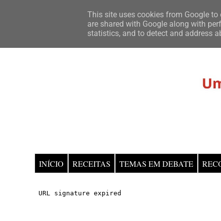
This site uses cookies from Google to d
are shared with Google along with perf
statistics, and to detect and address a
INÍCIO
RECEITAS
TEMAS EM DEBATE
REC