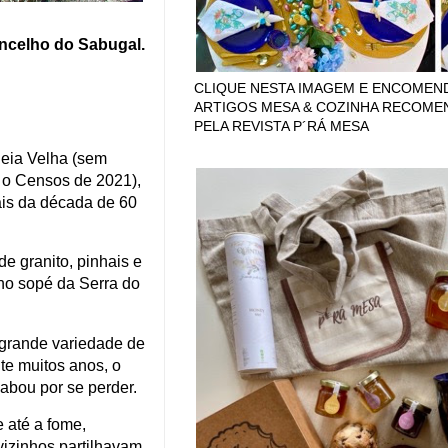
concelho do Sabugal.
CLIQUE NESTA IMAGEM E ENCOMEN
ARTIGOS MESA & COZINHA RECOM
PELA REVISTA P´RÁ MESA
deia Velha (sem
 o Censos de 2021),
nais da década de 60
e granito, pinhais e
 no sopé da Serra do
 grande variedade de
te muitos anos, o
cabou por se perder.
e até a fome,
vizinhos partilhavam