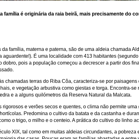
 família é originária da raia beirã, mais precisamente do 
s da família, materna e paterna, são de uma aldeia chamada Al
a aguardente!). É uma localidade com 413 habitantes (segundo
 o dobro, pois a população começou a decrescer a partir dos fi
ssado.
às chamadas terras do Riba Côa, caracteriza-se por paisagens d
lhais, e vegetação arbustiva como giestas e torga. Encontra-se
ra e a alguns quilómetros da Reserva Natural da Malcata.
 rigorosos e verões secos e quentes, o clima não permite uma
ortícolas. Predomina o cultivo da batata e da castanha e duran
como o trigo, o milho e o centeio. A prática do cultivo do linho a
éculo XIX, tal como em muitas aldeias circundantes, a pobreza 
maioria das casas. Poucas eram as famílias abastadas e entre 