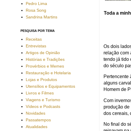
Pedro Lima
Rosa Song
Toda a minha
Sandrina Martins
PESQUISA POR TEMA
Receitas
Entrevistas
Os dois lado
Artigos de Opinião
relação com 
tendo já tido
Histórias e Tradições
do século pa
Provérbios e Memes
Restauração e Hotelaria
Pertencente 
Lojas e Produtos
alguns carva
Utensílios e Equipamentos
Homem de Ped
Livros e Filmes
Viagens e Turismo
Com invernos
Vídeos e Podcasts
produção de h
Novidades
dos cereais, 
Passatempos
No final do s
Atualidades
reinavam na 