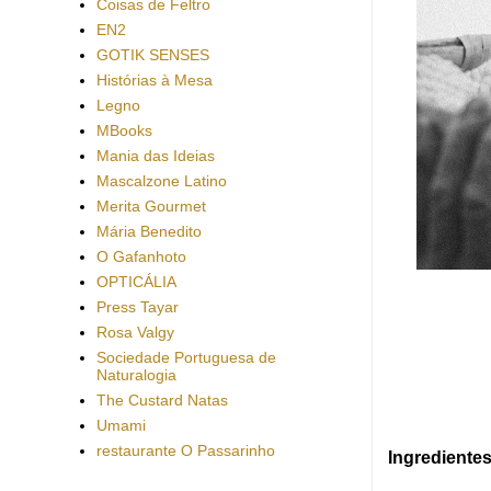
Coisas de Feltro
EN2
GOTIK SENSES
Histórias à Mesa
Legno
MBooks
Mania das Ideias
Mascalzone Latino
Merita Gourmet
Mária Benedito
O Gafanhoto
OPTICÁLIA
Press Tayar
Rosa Valgy
Sociedade Portuguesa de
Naturalogia
The Custard Natas
Umami
restaurante O Passarinho
Ingrediente