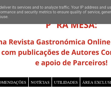
eliver its services and to analyze traffic. Your IP address and u
ormance and security metrics to ensure quality of service, gene
buse.
OMENDAÇÕES
NOTÍCIAS
UTILIDADES
ÁREA EXCLUS