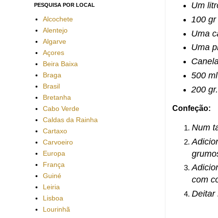
Um litr
PESQUISA POR LOCAL
100 gr
Alcochete
Alentejo
Uma ca
Algarve
Uma pi
Açores
Canela
Beira Baixa
500 ml
Braga
Brasil
200 gr
Bretanha
Confeção:
Cabo Verde
Caldas da Rainha
Num ta
Cartaxo
Adicio
Carvoeiro
grumos
Europa
França
Adicio
Guiné
com co
Leiria
Deitar
Lisboa
Lourinhã