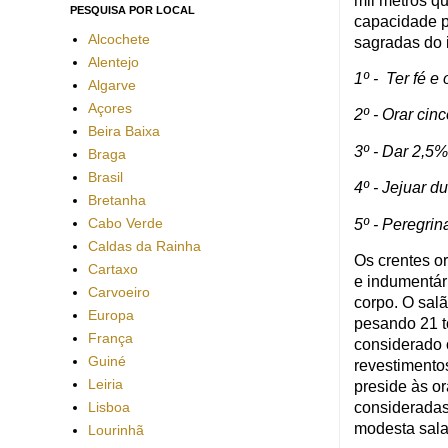
mil metros q
PESQUISA POR LOCAL
capacidade p
Alcochete
sagradas do i
Alentejo
1º -
Ter fé e
Algarve
Açores
2º - Orar cin
Beira Baixa
3º - Dar 2,5
Braga
Brasil
4º - Jejuar 
Bretanha
Cabo Verde
5º - Peregri
Caldas da Rainha
Os crentes o
Cartaxo
e indumentári
Carvoeiro
corpo. O salã
Europa
pesando 21 t
França
considerado 
Guiné
revestimento
Leiria
preside às o
Lisboa
consideradas 
modesta sala
Lourinhã