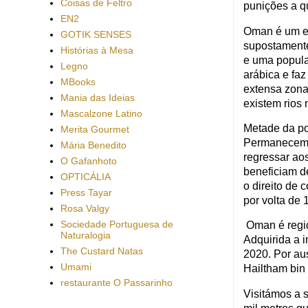
Coisas de Feltro
punições a qu
EN2
Oman é um es
GOTIK SENSES
supostamente
Histórias à Mesa
e uma popula
Legno
arábica e fa
MBooks
extensa zona 
Mania das Ideias
existem rios
Mascalzone Latino
Metade da po
Merita Gourmet
Permanecem 
Mária Benedito
regressar aos
O Gafanhoto
beneficiam de
OPTICÁLIA
o direito de 
Press Tayar
por volta de 
Rosa Valgy
Sociedade Portuguesa de
Oman é regid
Naturalogia
Adquirida a 
The Custard Natas
2020. Por au
Umami
Hailtham bin 
restaurante O Passarinho
Visitámos a