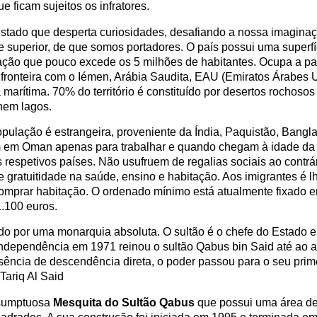
e ficam sujeitos os infratores.
tado que desperta curiosidades, desafiando a nossa imaginaçã
 superior, de que somos portadores. O país possui uma superf
ção que pouco excede os 5 milhões de habitantes. Ocupa a par
z fronteira com o Iémen, Arábia Saudita, EAU (Emiratos Árabes
marítima. 70% do território é constituído por desertos rochoso
 nem lagos.
pulação é estrangeira, proveniente da Índia, Paquistão, Bangla
em Oman apenas para trabalhar e quando chegam à idade da 
 respetivos países. Não usufruem de regalias sociais ao contrár
 gratuitidade na saúde, ensino e habitação. Aos imigrantes é l
comprar habitação. O ordenado mínimo está atualmente fixado em
1.100 euros.
o por uma monarquia absoluta. O sultão é o chefe do Estado 
independência em 1971 reinou o sultão Qabus bin Said até ao 
sência de descendência direta, o poder passou para o seu primo
Tariq Al Said
 sumptuosa
Mesquita do Sultão Qabus
que possui uma área de