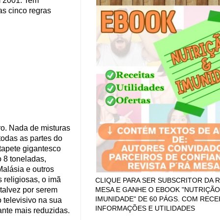
m 2001. Tem
as cinco regras
o. Nada de misturas
todas as partes do
 tapete gigantesco
 8 toneladas,
alásia e outros
religiosas, o imã
CLIQUE PARA SER SUBSCRITOR DA R
 talvez por serem
MESA E GANHE O EBOOK "NUTRIÇÃO
IMUNIDADE" DE 60 PÁGS. COM RECEI
 televisivo na sua
INFORMAÇÕES E UTILIDADES
ante mais reduzidas.