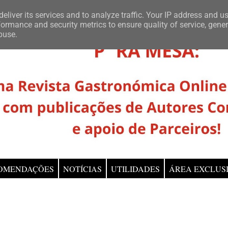
eliver its services and to analyze traffic. Your IP address and u
ormance and security metrics to ensure quality of service, gene
buse.
OMENDAÇÕES
NOTÍCIAS
UTILIDADES
ÁREA EXCLUS