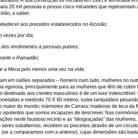
uadrados. A sua construção foi iniciada em 1995 e terminada e
ara 20 mil pessoas e possui cinco minaretes que representam 
slão, a saber:
 obedecer aos preceitos estabelecidos no Alcorão;
co vezes por dia;
% dos rendimentos a pessoas pobres;
durante o Ramadão;
nar a Meca pelo menos uma vez na vida.
ram em salões separados – homens num lado, mulheres no outr
a rigorosa, principalmente para as mulheres que têm de cobrir 
o destinado aos crentes masculinos é de um luxo indescritível:
oneladas e medindo 70 X 60 metros; lustre lampadário pesando
o maior do mundo; mármores de Carrara; madeiras de teca da M
s opulentos que somos incapazes de descrever. Nas cerimónias 
rações neste faustoso recinto e as “desgraçadas” das mulheres,
seres subalternos, recebem os preceitos através de um circuito
 (se a compararmos com a anterior), cujas dimensões são bast