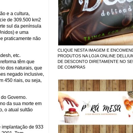
o e a cultura,
ície de 309.500 km2
te sul da península
 Unidos) e uma
s e praticamente não
CLIQUE NESTA IMAGEM E ENCOMEN
desh, etc.
PRODUTOS NA LOJA ONLINE DELLIU
DE DESCONTO DIRETAMENTE NO SE
reforma têm que
DE COMPRAS
io dos naturais, que
hes negado inclusive,
 450 riais, ou seja,
e do Governo.
ano da sua morte em
, o atual sultão
 implantação de 933