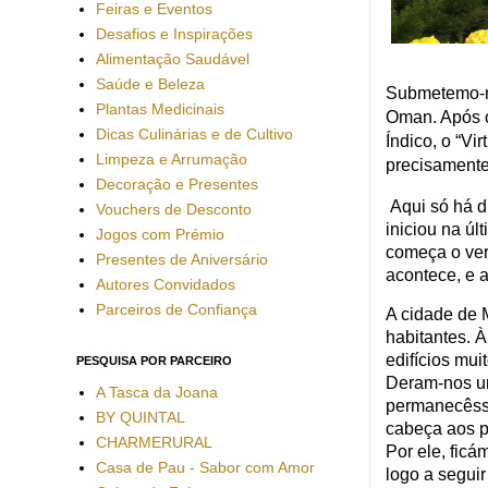
Feiras e Eventos
Desafios e Inspirações
Alimentação Saudável
Saúde e Beleza
Submetemo-n
Plantas Medicinais
Oman. Após o
Dicas Culinárias e de Cultivo
Índico, o “Vi
Limpeza e Arrumação
precisamente
Decoração e Presentes
Aqui só há d
Vouchers de Desconto
iniciou na úl
Jogos com Prémio
começa o ver
Presentes de Aniversário
acontece, e 
Autores Convidados
Parceiros de Confiança
A cidade de 
habitantes. 
edifícios mu
PESQUISA POR PARCEIRO
Deram-nos um 
A Tasca da Joana
permanecêsse
BY QUINTAL
cabeça aos p
CHARMERURAL
Por ele, fic
Casa de Pau - Sabor com Amor
logo a seguir