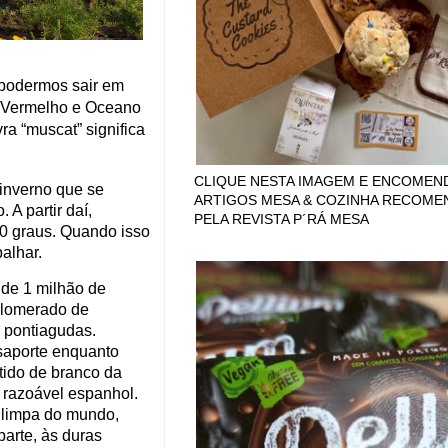
podermos sair em
r Vermelho e Oceano
vra “muscat” significa
.
CLIQUE NESTA IMAGEM E ENCOMEN
 inverno que se
ARTIGOS MESA & COZINHA RECOM
 A partir daí,
PELA REVISTA P´RÁ MESA
50 graus. Quando isso
alhar.
 de 1 milhão de
glomerado de
 pontiagudas.
ssaporte enquanto
tido de branco da
m razoável espanhol.
s limpa do mundo,
parte, às duras