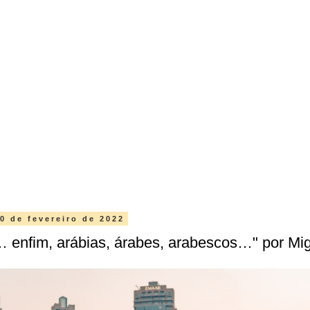
0 de fevereiro de 2022
… enfim, arábias, árabes, arabescos…" por Mig