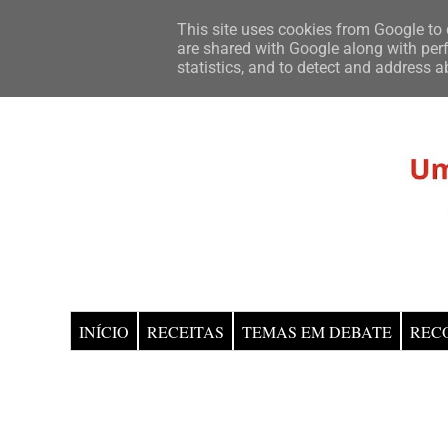
This site uses cookies from Google to d
are shared with Google along with perf
statistics, and to detect and address a
INÍCIO
RECEITAS
TEMAS EM DEBATE
REC