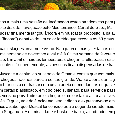
os a mais uma sessão de incómodos testes pandémicos para 
ito dias de navegação pelo Mediterrâneo, Canal do Suez, Ma
rtuosa” finalmente lançou âncora em Muscat (
a propósito, a pala
 “âncora”
) debaixo de um calor tórrido que excedia os 30 graus
uas estações: inverno e verão. Não parece, mas já estamos no
tima semana de novembro e vai até à última semana de fevereiro.
ão. Em abril e maio as temperaturas chegam a ultrapassar os 
acontece frequentemente, as pessoas ficam dispensadas de trab
Muscat é a capital do sultanato de Oman e consta que tem mais
À chegada não nos parecia ser tão grande. Via-se apenas um a
ito brancos a contrastar com uma cadeia de montanhas negras e
cartão plastificado, emitido pelo sultanato, para servir de pa
mos no país. Entretanto, chegou o motorista do autocarro, ves
és. O guia, trajado à ocidental, era indiano e expressava-se e
ámos a saber que Muscat foi considerada a segunda cidade mai
 a Singapura. A criminalidade é bastante baixa, atendendo, em 