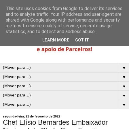
This site uses cookies from Google to deliver its services
and to analyze traffic. Your IP address and user-agent are
shared with Google along with performance and security
metrics to ensure quality of service, generate usage
statistics, and to detect and address abuse.
LEARN MORE
GOT IT
▼
▼
▼
▼
▼
segunda-feira, 21 de fevereiro de 2022
Chef Elísio Bernardes Embaixador