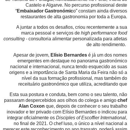
Castelo e Algarve. No percurso profissional deste
“
Embaixador Gastronómic
o” constam ainda diversos
restaurantes de alta gastronomia por toda a Europa.
A juntar a todos os desafios, criou recentemente a sua
marca pessoal e serviços de
high performance food
consulting
- consultoria alimentar personalizada para atletas
de alto rendimento.
Apesar de jovem,
Elísio Bernardes
é já um dos nomes
emergentes em destaque no panorama gastronómico
nacional e internacional, nunca tendo esquecido as suas
origens e a importância de Santa Maria da Feira não só a
nível da sua formação profissional, mas também do
receituário gastronómico que utiliza, acreditando que
Esta sua postura e conduta, bem como o seu talento, não
passaram despercebidos aos olhos do colega e amigo
chef
Alan Coxon
que, depois de conhecer o seu trabalho
inovador e ter privado com Elísio Bernardes o indicou para
integrar oficialmente os
Disciples of Escoffier International
,
no final de 2021. O chef luso, o único a nível nacional a
merecer este reconhecimento no ano transato, poderá assim