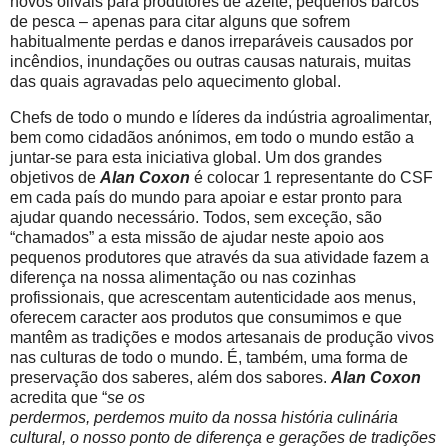
novos olivais para produtores de azeite,
pequenos barcos
de pesca – apenas para citar alguns que sofrem
habitualmente perdas e danos irreparáveis causados por
incêndios, inundações ou outras causas naturais, muitas
das quais agravadas pelo aquecimento global.
Chefs de todo o mundo e líderes da indústria agroalimentar,
bem como cidadãos anónimos, em todo o mundo estão a
juntar-se para esta iniciativa global. Um dos grandes
objetivos de
Alan Coxon
é colocar 1 representante do CSF
em cada país do mundo para apoiar e estar pronto para
ajudar quando necessário. Todos, sem exceção, são
“chamados” a esta missão de ajudar neste apoio aos
pequenos produtores que através da sua atividade fazem a
diferença na nossa alimentação ou nas cozinhas
profissionais, que acrescentam autenticidade aos menus,
oferecem caracter aos produtos que consumimos e que
mantêm as tradições e modos artesanais de produção vivos
nas culturas de todo o mundo. É, também, uma forma de
preservação dos saberes, além dos sabores.
Alan Coxon
acredita que “
se os
perdermos, perdemos muito da nossa história culinária
cultural, o nosso ponto de diferença e gerações de tradições