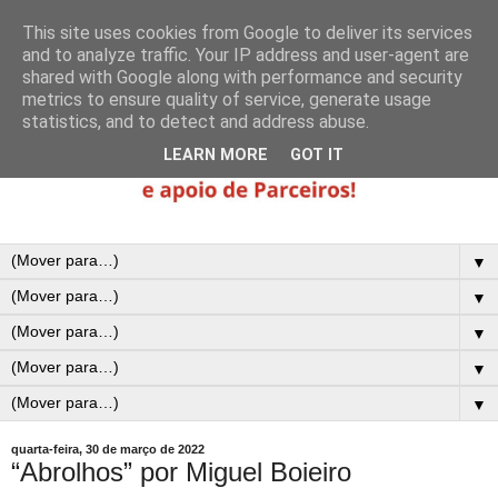
This site uses cookies from Google to deliver its services
and to analyze traffic. Your IP address and user-agent are
shared with Google along with performance and security
metrics to ensure quality of service, generate usage
statistics, and to detect and address abuse.
LEARN MORE
GOT IT
▼
▼
▼
▼
▼
quarta-feira, 30 de março de 2022
“Abrolhos” por Miguel Boieiro