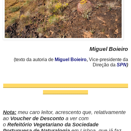
Miguel Boieiro
(texto da autoria de
Miguel Boieiro
,
Vice-presidente da
Direção da
SPN
)
_____________________________________________________
________
___
___________________
Nota:
meu caro leitor, acrescento que, relativamente
ao
Voucher de Desconto
a ver com
o
Refeitório Vegetariano da Sociedade
Portuguesa de Naturalogia
em Lisboa, que já faz