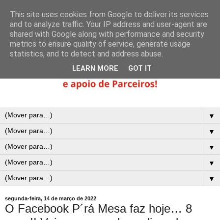
This site uses cookies from Google to deliver its services
and to analyze traffic. Your IP address and user-agent are
shared with Google along with performance and security
metrics to ensure quality of service, generate usage
statistics, and to detect and address abuse.
LEARN MORE
GOT IT
▼
▼
▼
▼
▼
segunda-feira, 14 de março de 2022
O Facebook P´rá Mesa faz hoje… 8