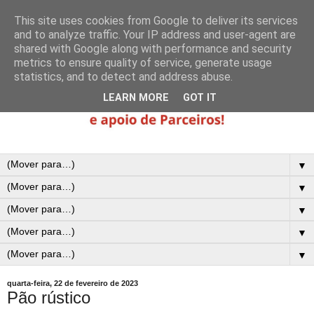
This site uses cookies from Google to deliver its services
and to analyze traffic. Your IP address and user-agent are
shared with Google along with performance and security
metrics to ensure quality of service, generate usage
statistics, and to detect and address abuse.
LEARN MORE
GOT IT
▼
▼
▼
▼
▼
quarta-feira, 22 de fevereiro de 2023
Pão rústico