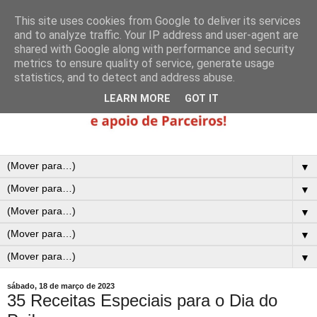
This site uses cookies from Google to deliver its services
and to analyze traffic. Your IP address and user-agent are
shared with Google along with performance and security
metrics to ensure quality of service, generate usage
statistics, and to detect and address abuse.
LEARN MORE
GOT IT
▼
▼
▼
▼
▼
sábado, 18 de março de 2023
35 Receitas Especiais para o Dia do