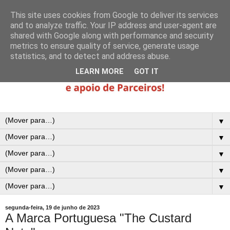
This site uses cookies from Google to deliver its services
and to analyze traffic. Your IP address and user-agent are
shared with Google along with performance and security
metrics to ensure quality of service, generate usage
statistics, and to detect and address abuse.
LEARN MORE
GOT IT
▼
▼
▼
▼
▼
segunda-feira, 19 de junho de 2023
A Marca Portuguesa "The Custard