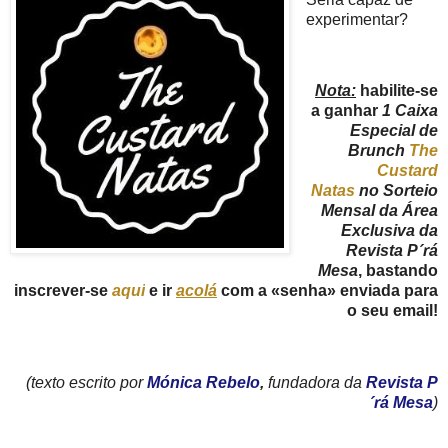
experimentar?
Nota:
habilite-se
a ganhar
1 Caixa
Especial de
Brunch
The
Custard
Natas
no
Sorteio
Mensal da Área
Exclusiva da
Revista P´rá
Mesa
, bastando
inscrever-se
aqui
e ir
acolá
com a «senha» enviada para
o seu email!
(texto escrito por
Mónica Rebelo
,
fundadora da
Revista P
´rá Mesa
)