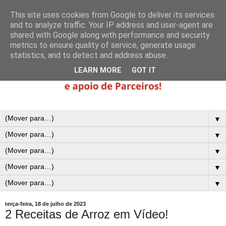
This site uses cookies from Google to deliver its services
and to analyze traffic. Your IP address and user-agent are
shared with Google along with performance and security
metrics to ensure quality of service, generate usage
statistics, and to detect and address abuse.
LEARN MORE
GOT IT
▼
▼
▼
▼
▼
terça-feira, 18 de julho de 2023
2 Receitas de Arroz em Vídeo!