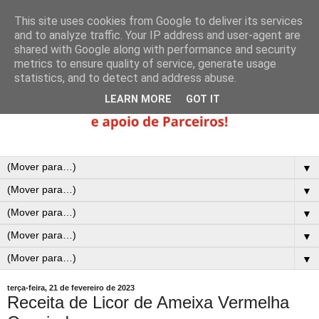
This site uses cookies from Google to deliver its services
and to analyze traffic. Your IP address and user-agent are
shared with Google along with performance and security
metrics to ensure quality of service, generate usage
statistics, and to detect and address abuse.
LEARN MORE
GOT IT
▼
▼
▼
▼
▼
terça-feira, 21 de fevereiro de 2023
Receita de Licor de Ameixa Vermelha