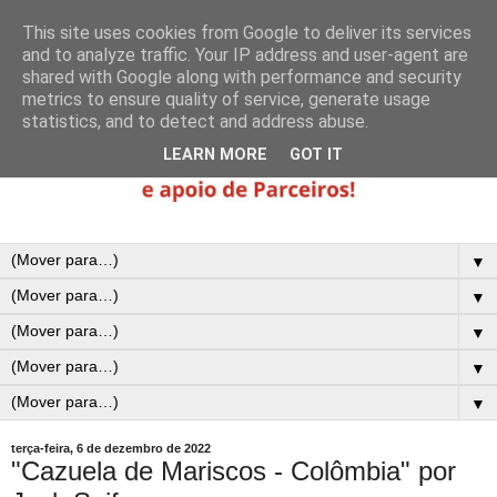
This site uses cookies from Google to deliver its services
and to analyze traffic. Your IP address and user-agent are
shared with Google along with performance and security
metrics to ensure quality of service, generate usage
statistics, and to detect and address abuse.
LEARN MORE
GOT IT
▼
▼
▼
▼
▼
terça-feira, 6 de dezembro de 2022
"Cazuela de Mariscos - Colômbia" por