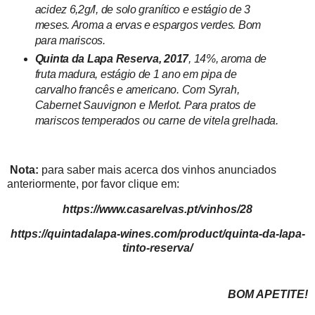
acidez 6,2g/l,
de
solo
granítico e estágio de 3
meses. Aroma a ervas e espargos verdes. Bom
para mariscos.
Quinta da Lapa Reserva, 2017
, 14%,
aroma de
fruta madura,
estágio
de
1
ano em pipa de
carvalho francês e americano. Com
Syrah,
Cabernet Sauvignon e Merlot. Para pratos de
mariscos temperados ou carne de vitela grelhada.
Nota:
para saber mais acerca dos vinhos anunciados
anteriormente, por favor clique em:
https://www.casarelvas.pt/vinhos/28
https://quintadalapa-wines.com/product/quinta-da-lapa-
tinto-reserva/
BOM APETITE!