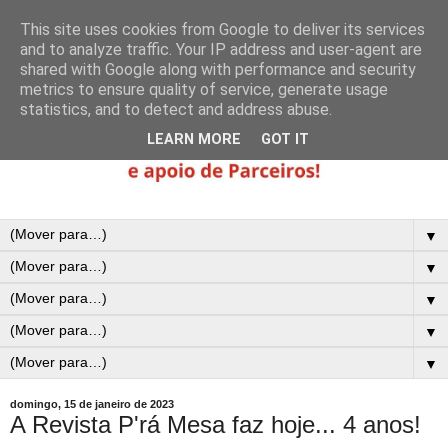
This site uses cookies from Google to deliver its services
and to analyze traffic. Your IP address and user-agent are
shared with Google along with performance and security
metrics to ensure quality of service, generate usage
statistics, and to detect and address abuse.
LEARN MORE
GOT IT
▼
▼
▼
▼
▼
domingo, 15 de janeiro de 2023
A Revista P'rá Mesa faz hoje... 4 anos!