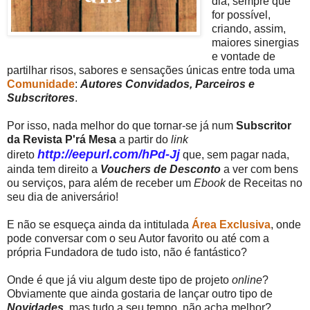
dia, sempre que
for possível,
criando, assim,
maiores sinergias
e vontade de
partilhar risos, sabores e sensações únicas entre toda uma
Comunidade
:
Autores Convidados, Parceiros e
Subscritores
.
Por isso, nada melhor do que tornar-se já num
Subscritor
da Revista P'rá Mesa
a partir do
link
http://eepurl.com/hPd-Jj
direto
que, sem pagar nada,
ainda tem direito a
Vouchers de Desconto
a ver com bens
ou serviços, para além de receber um
Ebook
de Receitas no
seu dia de aniversário!
E não se esqueça ainda da intitulada
Área Exclusiva
, onde
pode conversar com o seu Autor favorito ou até com a
própria Fundadora de tudo isto, não é fantástico?
Onde é que já viu algum deste tipo de projeto
online
?
Obviamente que ainda gostaria de lançar outro tipo de
Novidades
, mas tudo a seu tempo, não acha melhor?