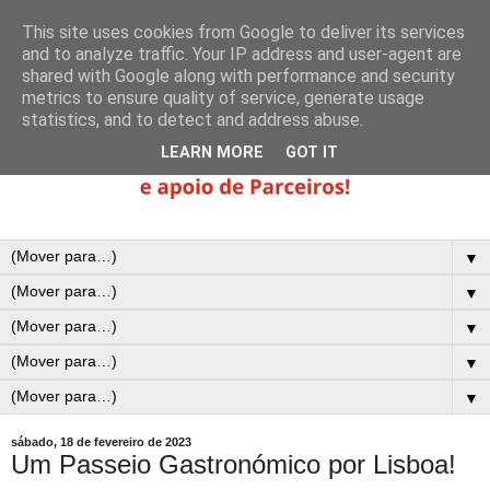
This site uses cookies from Google to deliver its services
and to analyze traffic. Your IP address and user-agent are
shared with Google along with performance and security
metrics to ensure quality of service, generate usage
statistics, and to detect and address abuse.
LEARN MORE
GOT IT
▼
▼
▼
▼
▼
sábado, 18 de fevereiro de 2023
Um Passeio Gastronómico por Lisboa!