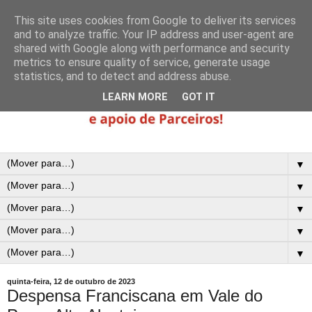
This site uses cookies from Google to deliver its services
and to analyze traffic. Your IP address and user-agent are
shared with Google along with performance and security
metrics to ensure quality of service, generate usage
statistics, and to detect and address abuse.
LEARN MORE
GOT IT
▼
▼
▼
▼
▼
quinta-feira, 12 de outubro de 2023
Despensa Franciscana em Vale do