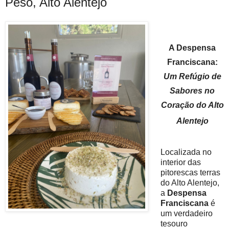
Peso, Alto Alentejo
A Despensa
Franciscana:
Um Refúgio de
Sabores no
Coração do Alto
Alentejo
Localizada no
interior das
pitorescas terras
do Alto Alentejo,
a
Despensa
Franciscana
é
um verdadeiro
tesouro