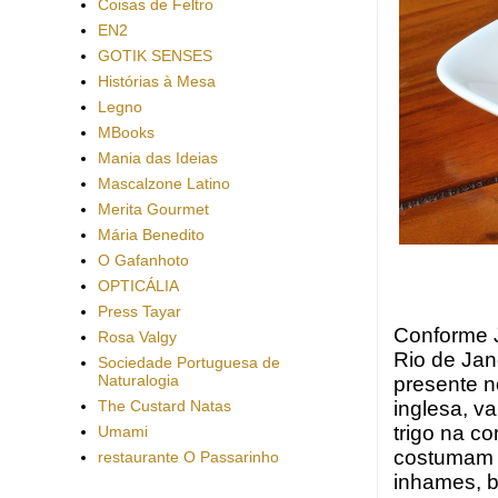
Coisas de Feltro
EN2
GOTIK SENSES
Histórias à Mesa
Legno
MBooks
Mania das Ideias
Mascalzone Latino
Merita Gourmet
Mária Benedito
O Gafanhoto
OPTICÁLIA
Press Tayar
Conforme J
Rosa Valgy
Rio de Jan
Sociedade Portuguesa de
Naturalogia
presente n
The Custard Natas
inglesa, v
trigo na c
Umami
costumam p
restaurante O Passarinho
inhames, b