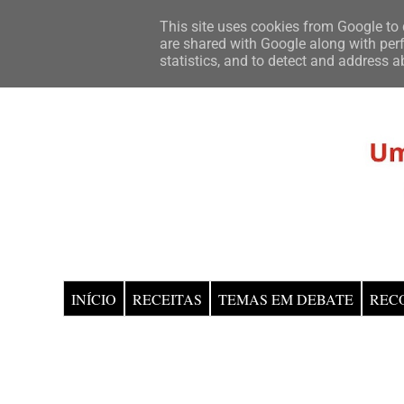
This site uses cookies from Google to d
are shared with Google along with perf
statistics, and to detect and address a
INÍCIO
RECEITAS
TEMAS EM DEBATE
REC