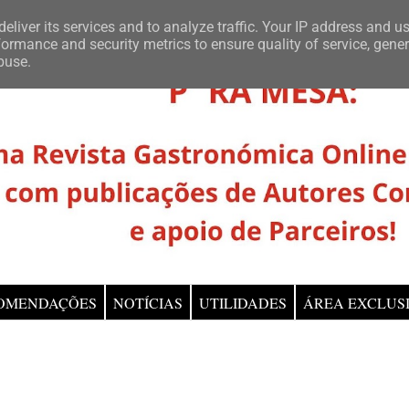
eliver its services and to analyze traffic. Your IP address and u
ormance and security metrics to ensure quality of service, gene
buse.
OMENDAÇÕES
NOTÍCIAS
UTILIDADES
ÁREA EXCLUS