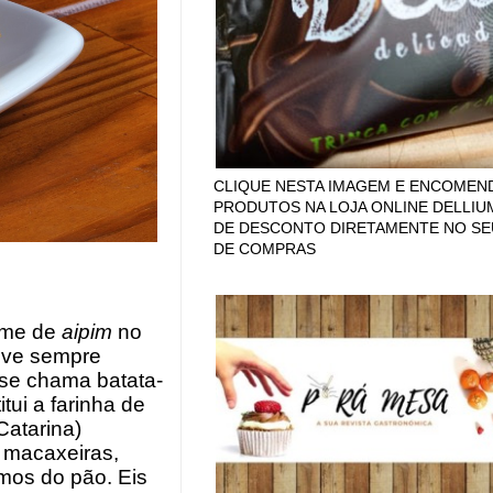
CLIQUE NESTA IMAGEM E ENCOMEN
PRODUTOS NA LOJA ONLINE DELLIU
DE DESCONTO DIRETAMENTE NO SE
DE COMPRAS
nome de
aipim
no
eve sempre
 se chama batata-
tui a farinha de
Catarina)
 macaxeiras,
mos do pão. Eis