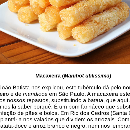
Macaxeira
(
Manihot utilissima
)
oão Batista nos explicou, este tubérculo dá pelo 
eiro e de
mandioca
em São Paulo. A macaxeira est
os nossos repastos, substituindo a batata, que aqui
amos lá saber porquê. É um bom farináceo que substi
onfeção de pães e bolos. Em Rio dos Cedros (Santa 
lantá-la nos valados que dividem os arrozais. Com
atata-doce e arroz branco e negro, nem nos lembra