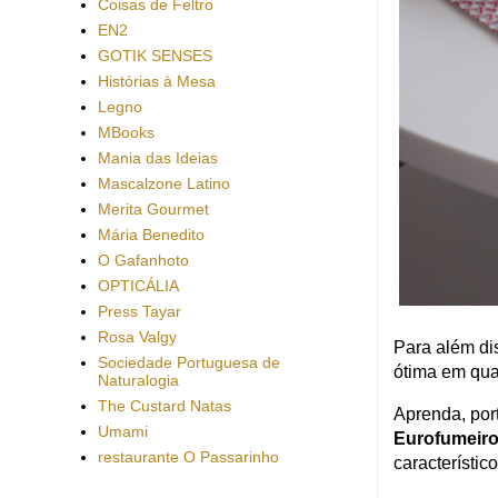
Coisas de Feltro
EN2
GOTIK SENSES
Histórias à Mesa
Legno
MBooks
Mania das Ideias
Mascalzone Latino
Merita Gourmet
Mária Benedito
O Gafanhoto
OPTICÁLIA
Press Tayar
Rosa Valgy
Para além dis
Sociedade Portuguesa de
ótima em qua
Naturalogia
The Custard Natas
Aprenda, port
Umami
Eurofumeir
restaurante O Passarinho
característi