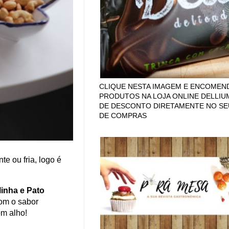
CLIQUE NESTA IMAGEM E ENCOMEN
PRODUTOS NA LOJA ONLINE DELLIU
DE DESCONTO DIRETAMENTE NO SE
DE COMPRAS
te ou fria, logo é
inha e Pato
com o sabor
om alho!