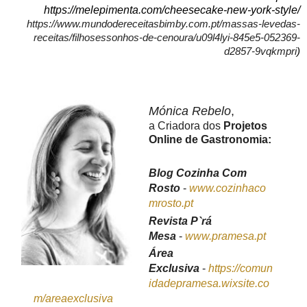
https://melepimenta.com/cheesecake-new-york-style/
https://www.mundodereceitasbimby.com.pt/massas-levedas-
receitas/filhosessonhos-de-cenoura/u09l4lyi-845e5-052369-
d2857-9vqkmpri
)
Mónica Rebelo
,
a Criadora dos
Projetos
Online de Gastronomia:
Blog Cozinha Com
Rosto
-
www.cozinhaco
mrosto.pt
Revista P`rá
Mesa
-
www.pramesa.pt
Área
Exclusiva
-
https://comun
idadepramesa.wixsite.co
m/areaexclusiva