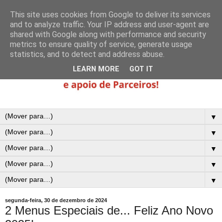
This site uses cookies from Google to deliver its services
and to analyze traffic. Your IP address and user-agent are
shared with Google along with performance and security
metrics to ensure quality of service, generate usage
statistics, and to detect and address abuse.
LEARN MORE
GOT IT
▼
▼
▼
▼
▼
segunda-feira, 30 de dezembro de 2024
2 Menus Especiais de... Feliz Ano Novo