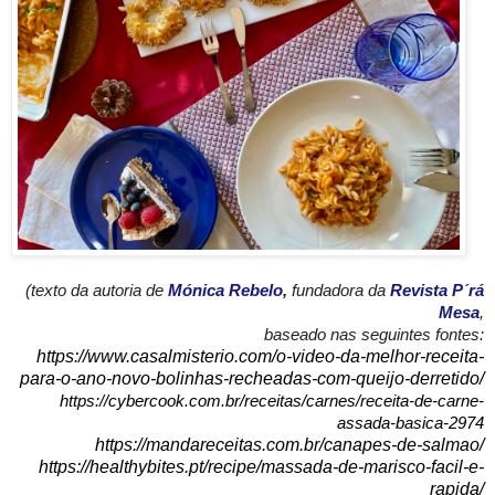
(texto da autoria de
Mónica Rebelo
,
fundadora da
Revista P´rá
Mesa
,
baseado nas seguintes fontes:
https://www.casalmisterio.com/o-video-da-melhor-receita-
para-o-ano-novo-bolinhas-recheadas-com-queijo-derretido/
https://cybercook.com.br/receitas/carnes/receita-de-carne-
assada-basica-2974
https://mandareceitas.com.br/canapes-de-salmao/
https://healthybites.pt/recipe/massada-de-marisco-facil-e-
rapida/