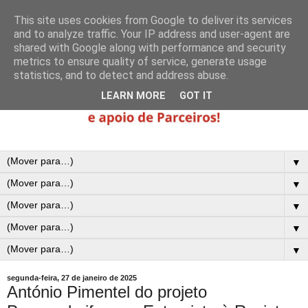
This site uses cookies from Google to deliver its services
and to analyze traffic. Your IP address and user-agent are
shared with Google along with performance and security
metrics to ensure quality of service, generate usage
statistics, and to detect and address abuse.
LEARN MORE
GOT IT
▼
▼
▼
▼
▼
segunda-feira, 27 de janeiro de 2025
António Pimentel do projeto