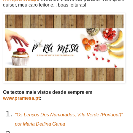
quiser, meu caro leitor e... boas leituras!
Os textos mais vistos desde sempre em
www.pramesa.pt
:
"
Os Lenços Dos Namorados, Vila Verde (Portugal)
"
por Maria Delfina Gama