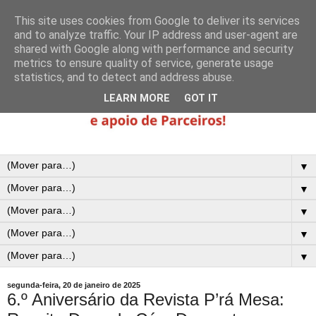
This site uses cookies from Google to deliver its services
and to analyze traffic. Your IP address and user-agent are
shared with Google along with performance and security
metrics to ensure quality of service, generate usage
statistics, and to detect and address abuse.
LEARN MORE
GOT IT
▼
▼
▼
▼
▼
segunda-feira, 20 de janeiro de 2025
6.º Aniversário da Revista P’rá Mesa: