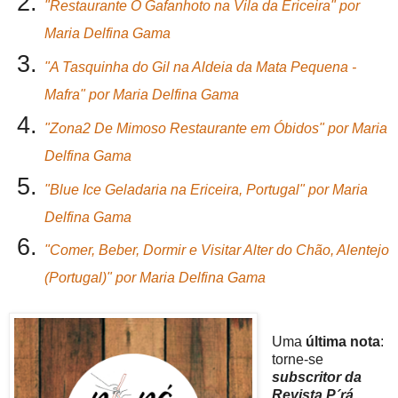
"
Restaurante O Gafanhoto na Vila da Ericeira
" por
Maria Delfina Gama
"
A Tasquinha do Gil na Aldeia da Mata Pequena -
Mafra
" por Maria Delfina Gama
"
Zona2 De Mimoso Restaurante em Óbidos
" por Maria
Delfina Gama
"
Blue Ice Geladaria na Ericeira, Portugal
" por Maria
Delfina Gama
"
Comer, Beber, Dormir e Visitar Alter do Chão, Alentejo
(Portugal)
" por Maria Delfina Gama
Uma
última nota
:
torne-se
subscritor da
Revista P´rá