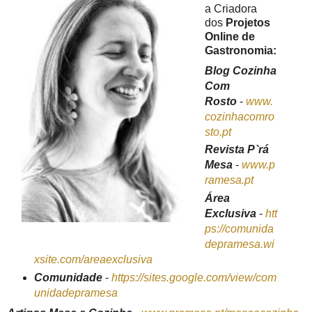
a Criadora
dos
Projetos
Online de
Gastronomia:
Blog Cozinha
Com
Rosto
-
www.
cozinhacomro
sto.pt
Revista P`rá
Mesa
-
www.p
ramesa.pt
Área
Exclusiva
-
htt
ps://comunida
depramesa.wi
xsite.com/areaexclusiva
Comunidade
-
https://sites.google.com/view/com
unidadepramesa