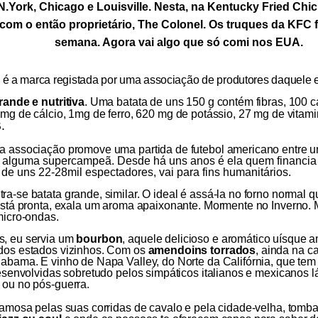
N.York, Chicago e Louisville. Nesta, na Kentucky Fried Chick
 com o então proprietário, The Colonel. Os truques da KFC 
semana. Agora vai algo que só comi nos EUA.
é a marca registada por uma associação de produtores
daquele 
rande e nutritiva
. Uma batata de uns 150 g contém fibras, 100 ca
 mg de
cálcio
,
1mg de ferro,
620 mg de potássio,
27 mg de vitami
.
 a associação promove uma partida de futebol americano entre
a alguma supercampeã. Desde há uns anos é ela quem financia o
, de uns 22-28mil espectadores, vai para fins humanitários.
a-se batata grande, similar. O ideal é assá-la no forno normal qu
 está pronta, exala um aroma apaixonante. Mormente no Inverno.
micro-ondas.
, eu servia um
bourbon
, aquele delicioso e aromático uísque 
dos estados vizinhos. Com os
amendoins torrados
, ainda na c
abama. E vinho de Napa Valley, do Norte da Califórnia, que tem
desenvolvidas sobretudo pelos simpáticos italianos e mexicanos lá
 ou no pós-guerra.
amosa pelas suas corridas de cavalo e pela cidade-velha,
tomba