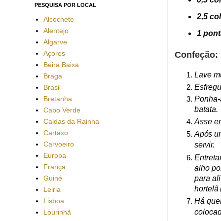
PESQUISA POR LOCAL
2,5 co
Alcochete
Alentejo
1 pont
Algarve
Açores
Confeção:
Beira Baixa
Lave mu
Braga
Esfregu
Brasil
Bretanha
Ponha-a
batata.
Cabo Verde
Caldas da Rainha
Asse em
Cartaxo
Após u
Carvoeiro
servir.
Europa
Entreta
França
alho po
Guiné
para al
hortelã
Leiria
Lisboa
Há quem
colocad
Lourinhã