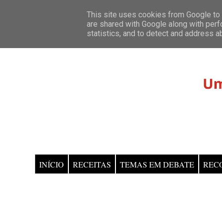
This site uses cookies from Google to d
are shared with Google along with perf
statistics, and to detect and address a
INÍCIO
RECEITAS
TEMAS EM DEBATE
REC