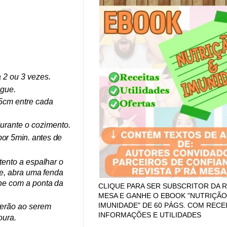
 2 ou 3 vezes.
lgue.
5cm entre cada
urante o cozimento.
por 5min.
antes de
tento a espalhar o
de, abra uma fenda
ne com a ponta da
CLIQUE PARA SER SUBSCRITOR DA R
MESA E GANHE O EBOOK "NUTRIÇÃO
IMUNIDADE" DE 60 PÁGS. COM RECEI
terão
ao serem
INFORMAÇÕES E UTILIDADES
oura.