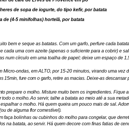
lheres de sopa de iogurte, do tipo kefir, por batata
a de (4-5 minifolhas) hortelã, por batata
ito bem e seque as batatas. Com um garfo, perfure cada batata
e cada uma com azeite (apenas o suficiente para a cobrir) e sa
s num círculo em uma toalha de papel; deixe um espaço de 1,
 Micro-ondas, em ALTO, por 15-20 minutos, virando uma vez d
ns 15min,
fure com o garfo,
retire as macias.
Deixe-as descansar 
nto prepare o molho. Misture muito bem os ingredientes. Fique a
r todo o molho. Ao servir, talhe a batata ao meio até a sua meta
i espalhar o molho. Há quem queira um pouco mais de sal. Ador
 (ou de alguma flor comestível).
 faça bolinhas ou cubinhos do molho para congelar, que derre
os na batata, ao servir.
Há quem decore com finas fatias de cen