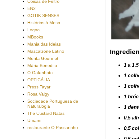
Coisas de Feltro
EN2
GOTIK SENSES
Histórias à Mesa
Legno
MBooks
Mania das Ideias
Ingredien
Mascalzone Latino
Merita Gourmet
1 a 1,
Mária Benedito
O Gafanhoto
1 colh
OPTICÁLIA
1 colh
Press Tayar
Rosa Valgy
1 bróc
Sociedade Portuguesa de
Naturalogia
1 den
The Custard Natas
0,5 al
Umami
restaurante O Passarinho
0,5 co
0,5 co