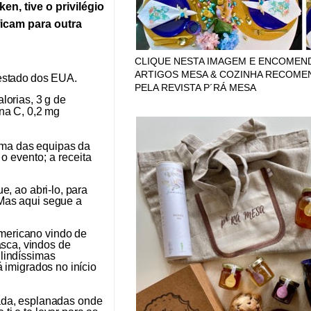
en, tive o privilégio
ficam para outra
CLIQUE NESTA IMAGEM E ENCOMEN
ARTIGOS MESA & COZINHA RECOM
estado dos
EUA.
PELA REVISTA P´RÁ MESA
lorias, 3 g de
na C,
0,2 mg
 uma das equipas
da
 evento; a receita
e, ao abri-lo, para
 Mas aqui segue a
americano vindo de
asca, vindos de
 lindíssimas
 imigrados no início
da,
esplanadas onde