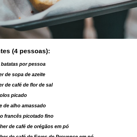
tes (4 pessoas):
5 batatas por pessoa
er de sopa de azeite
er de café de flor de sal
olos picado
te de alho amassado
ho francês picotado fino
lher de café de orégãos em pó
lher de café de Erves de Provence em pó