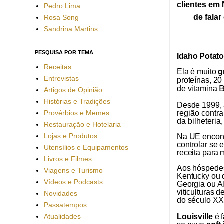
clientes em 
Pedro Lima
de falar
Rosa Song
Sandrina Martins
PESQUISA POR TEMA
Idaho
Potato
Receitas
Ela é muito
g
Entrevistas
proteínas,
20
B
de
vitamina
Artigos de Opinião
Histórias e Tradições
Desde
1999,
Provérbios e Memes
região contr
da bilheteria
Restauração e Hotelaria
Lojas e Produtos
Na UE encontr
controlar se
Utensílios e Equipamentos
receita para 
Livros e Filmes
Aos hóspedes
Viagens e Turismo
Kentucky ou 
Vídeos e Podcasts
Georgia ou Al
viticulturas 
Novidades
do século XX
Passatempos
Atualidades
Louisville
é f