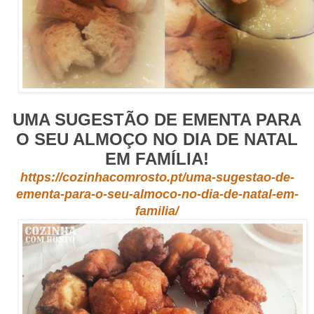
UMA SUGESTÃO DE EMENTA PARA
O SEU ALMOÇO NO DIA DE NATAL
EM FAMÍLIA!
https://cozinhacomrosto.pt/uma-sugestao-de-
ementa-para-o-seu-almoco-no-dia-de-natal-em-
familia/