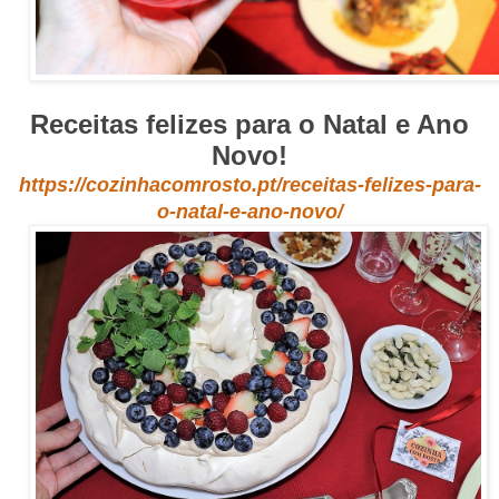
Receitas felizes para o Natal e Ano
Novo!
https://cozinhacomrosto.pt/receitas-felizes-para-
o-natal-e-ano-novo/