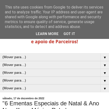
This site uses cookies from Google to deliver its services
and to analyze traffic. Your IP address and user-agent are
shared with Google along with performance and security
metrics to ensure quality of service, generate usage
statistics, and to detect and address abuse.
LEARN MORE
GOT IT
▼
▼
▼
▼
▼
sábado, 17 de dezembro de 2022
"6 Ementas Especiais de Natal & Ano