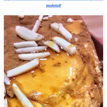
molotof/