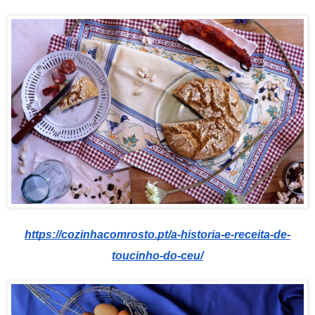
https://cozinhacomrosto.pt/a-historia-e-receita-de-
toucinho-do-ceu/