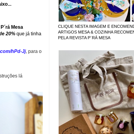
xo...
CLIQUE NESTA IMAGEM E ENCOMEN
 P´rá Mesa
ARTIGOS MESA & COZINHA RECOM
de 20%
que já tinha
PELA REVISTA P´RÁ MESA
l.com/hPd-Jj
, para o
struções lá