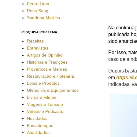
Pedro Lima
Rosa Song
Sandrina Martins
Na continua
PESQUISA POR TEMA
publicada ho
Receitas
sido anunci
Entrevistas
Por isso, trat
Artigos de Opinião
caso de aind
Histórias e Tradições
Provérbios e Memes
Depois basta
Restauração e Hotelaria
em
https://
Lojas e Produtos
indicadas, v
Utensílios e Equipamentos
Livros e Filmes
Viagens e Turismo
Vídeos e Podcasts
Novidades
Passatempos
Atualidades