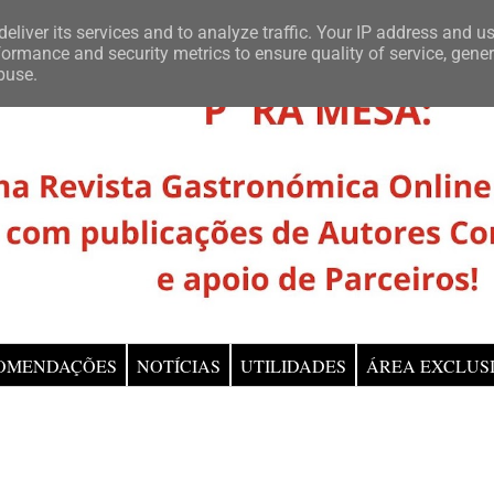
eliver its services and to analyze traffic. Your IP address and u
ormance and security metrics to ensure quality of service, gene
buse.
OMENDAÇÕES
NOTÍCIAS
UTILIDADES
ÁREA EXCLUS