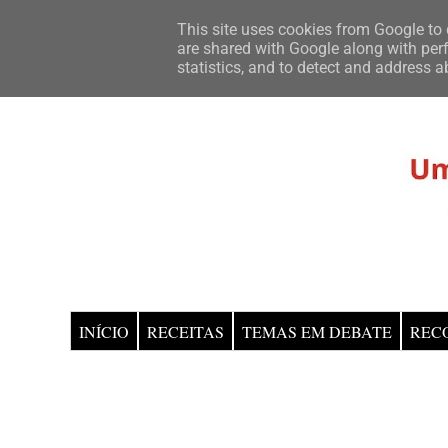
This site uses cookies from Google to d
are shared with Google along with perf
statistics, and to detect and address a
INÍCIO
RECEITAS
TEMAS EM DEBATE
REC