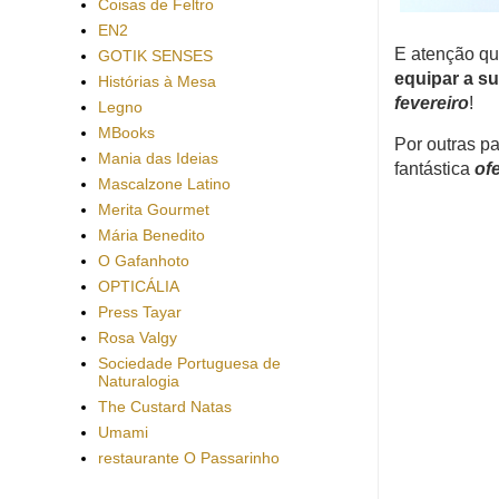
Coisas de Feltro
EN2
E atenção qu
GOTIK SENSES
equipar a su
Histórias à Mesa
fevereiro
!
Legno
MBooks
Por outras pa
Mania das Ideias
fantástica
of
Mascalzone Latino
Merita Gourmet
Mária Benedito
O Gafanhoto
OPTICÁLIA
Press Tayar
Rosa Valgy
Sociedade Portuguesa de
Naturalogia
The Custard Natas
Umami
restaurante O Passarinho