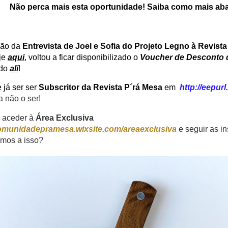
Não perca mais esta oportunidade! Saiba como mais abai
ção da
Entrevista
de Joel e Sofia do Projeto Legno à Revista
je
aqui
, voltou a ficar disponibilizado o
Voucher de Desconto 
ado
ali
!
e já ser ser
Subscritor da Revista P´rá Mesa
em
http://eepur
a não o ser!
 aceder à
Área Exclusiva
comunidadepramesa.wixsite.com/areaexclusiva
e seguir as in
amos a isso?