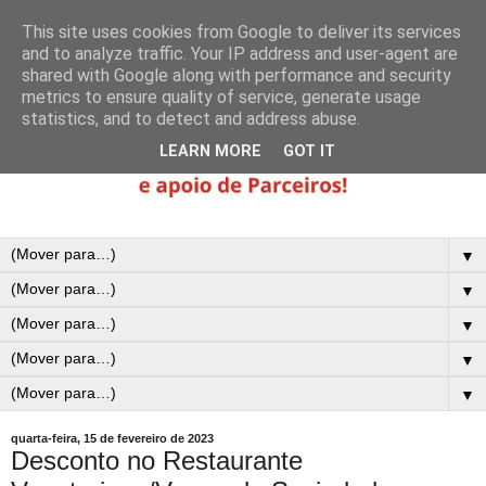
This site uses cookies from Google to deliver its services
and to analyze traffic. Your IP address and user-agent are
shared with Google along with performance and security
metrics to ensure quality of service, generate usage
statistics, and to detect and address abuse.
LEARN MORE
GOT IT
▼
▼
▼
▼
▼
quarta-feira, 15 de fevereiro de 2023
Desconto no Restaurante