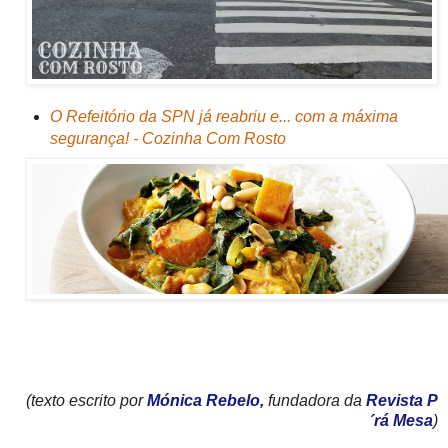
O Refeitório da SPN já reabriu e... com a máxima
segurança! - Cozinha Com Rosto
(texto escrito por
Mónica Rebelo
,
fundadora da
Revista P
´rá Mesa
)