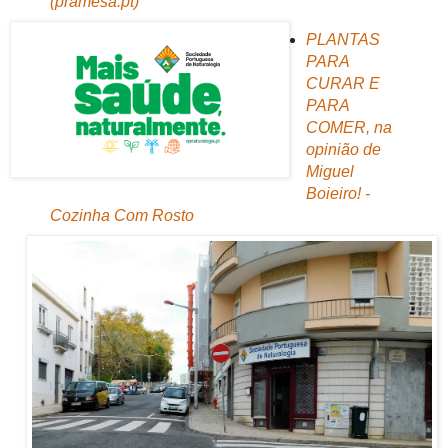
(pramesa.pt)
PLANTAS
PARA
CURAR E
PARA
COMER, na
opinião de
Miguel
Boieiro! -
Cozinha Com Rosto