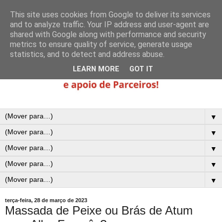
This site uses cookies from Google to deliver its services
and to analyze traffic. Your IP address and user-agent are
shared with Google along with performance and security
metrics to ensure quality of service, generate usage
statistics, and to detect and address abuse.
LEARN MORE
GOT IT
▼
▼
▼
▼
▼
terça-feira, 28 de março de 2023
Massada de Peixe ou Brás de Atum