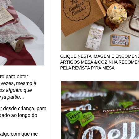
CLIQUE NESTA IMAGEM E ENCOMEN
ARTIGOS MESA & COZINHA RECOM
PELA REVISTA P´RÁ MESA
ro para obter
s vezes, mesmo à
mos alguém que
já partiu
…
r desde criança, para
dado ao longo do
o algo com que me