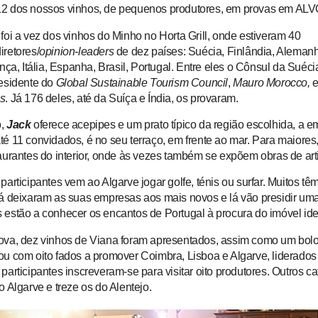
12 dos nossos vinhos, de pequenos produtores, em provas em AL
 foi a vez dos vinhos do Minho
no Horta Grill
, onde estiveram 40
iretores/
opinion-leaders
de dez países: Suécia, Finlândia, Aleman
ança, Itália, Espanha, Brasil, Portugal. Entre eles o Cônsul da Suéc
residente do
Global Sustainable Tourism Council
,
Mauro Morocco,
e
us
. Já 176 deles, até da Suíça e Índia, os provaram.
o,
Jack
oferece acepipes e um prato típico da região escolhida, a e
té 11 convidados, é no seu terraço, em frente ao mar. Para maiore
taurantes do interior, onde às vezes também se expõem obras de arti
participantes vem ao Algarve jogar golfe, ténis ou surfar. Muitos t
já deixaram as suas empresas aos mais novos e lá vão presidir uma
 estão a conhecer os encantos de Portugal à procura do imóvel ide
ova, dez vinhos de Viana foram apresentados, assim como um bolo 
ou com oito fados a promover Coimbra, Lisboa e Algarve, liderados
e
participantes inscreveram-
se
para visitar oito produtores. Outros c
o Algarve e treze os do Alentejo.