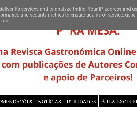
eliver its services and to analyze traffic. Your IP address and u
ormance and security metrics to ensure quality of service, gene
buse.
OMENDAÇÕES
NOTÍCIAS
UTILIDADES
ÁREA EXCLUS