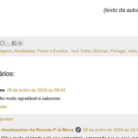
(texto da auto
Algarve
,
Atualidades
,
Feiras e Eventos
,
Jack Soifer
,
Notícias
,
Portugal
,
vinho
rios:
mo
28 de junho de 2024 às 08:43
foi muito agradável e saboroso
nder
postas
Atualizações da Revista P´rá Mesa
28 de junho de 2024 às 16:
Olá e muito obrigada pelo seu comentário, esperando por si, aqui, ma