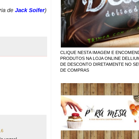
ria de
Jack Soifer
)
CLIQUE NESTA IMAGEM E ENCOMEN
PRODUTOS NA LOJA ONLINE DELLIU
DE DESCONTO DIRETAMENTE NO SE
DE COMPRAS
16
is vezes!