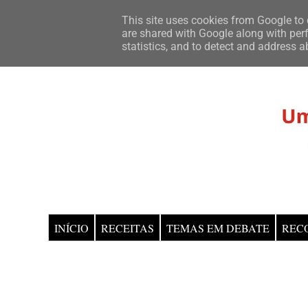
This site uses cookies from Google to d
are shared with Google along with perf
statistics, and to detect and address a
INÍCIO
RECEITAS
TEMAS EM DEBATE
REC