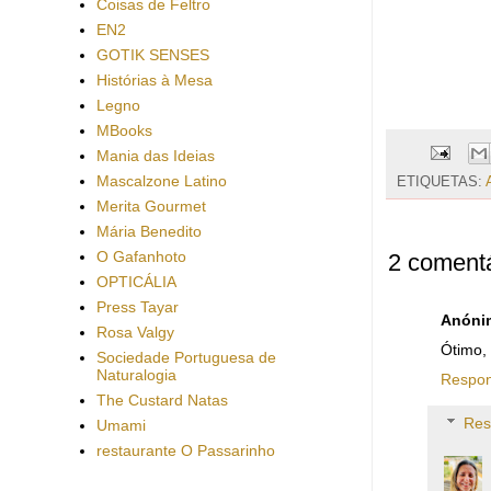
Coisas de Feltro
EN2
GOTIK SENSES
Histórias à Mesa
Legno
MBooks
Mania das Ideias
Mascalzone Latino
ETIQUETAS:
Merita Gourmet
Mária Benedito
O Gafanhoto
2 comentá
OPTICÁLIA
Press Tayar
Anóni
Rosa Valgy
Ótimo, 
Sociedade Portuguesa de
Naturalogia
Respo
The Custard Natas
Res
Umami
restaurante O Passarinho