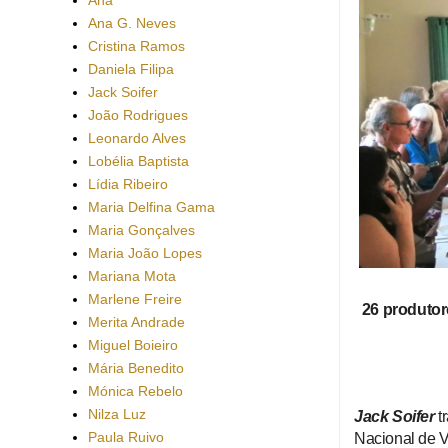
Ana G. Neves
Cristina Ramos
Daniela Filipa
Jack Soifer
João Rodrigues
Leonardo Alves
Lobélia Baptista
Lídia Ribeiro
Maria Delfina Gama
Maria Gonçalves
Maria João Lopes
Mariana Mota
Marlene Freire
26 produtore
Merita Andrade
Miguel Boieiro
Mária Benedito
Mónica Rebelo
Nilza Luz
Jack Soifer
t
Paula Ruivo
Nacional de V