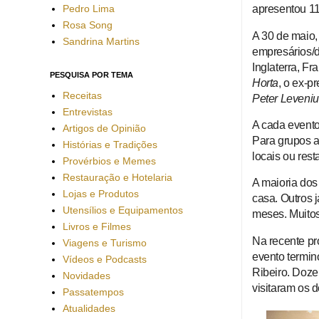
Pedro Lima
apresentou 1
Rosa Song
A 30 de maio,
Sandrina Martins
empresários/d
Inglaterra, Fr
PESQUISA POR TEMA
Horta
, o ex-p
Receitas
Peter Leveni
Entrevistas
A cada event
Artigos de Opinião
Para grupos a
Histórias e Tradições
locais ou res
Provérbios e Memes
Restauração e Hotelaria
A maioria dos 
Lojas e Produtos
casa. Outros 
Utensílios e Equipamentos
meses. Muitos
Livros e Filmes
Na recente pr
Viagens e Turismo
evento termin
Vídeos e Podcasts
Ribeiro.
Doz
Novidades
visitaram os d
Passatempos
Atualidades