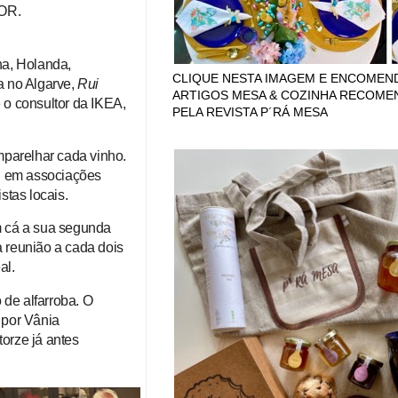
VOR.
ha, Holanda,
CLIQUE NESTA IMAGEM E ENCOMEN
ia no Algarve,
Rui
ARTIGOS MESA & COZINHA RECOM
 o consultor da IKEA,
PELA REVISTA P´RÁ MESA
mparelhar cada vinho.
s, em associações
stas locais.
êm cá a sua segunda
 reunião a cada dois
al.
de alfarroba. O
 por Vânia
atorze
já antes