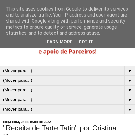
This site uses cookies from Google to deliver its services
and to analyze traffic. Your IP address and user-agent are
shared with Google along with performance and security
metrics to ensure quality of service, generate usage
statistics, and to detect and address abuse.
LEARN MORE
GOT IT
▼
▼
▼
▼
▼
terça-feira, 24 de maio de 2022
"Receita de Tarte Tatin" por Cristina