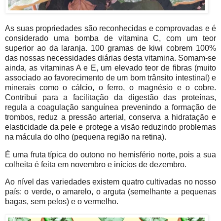
As suas propriedades são reconhecidas e comprovadas e é
considerado uma bomba de vitamina C, com um teor
superior ao da laranja. 100 gramas de kiwi cobrem 100%
das nossas necessidades diárias desta vitamina. Somam-se
ainda, as vitaminas A e E, um elevado teor de fibras (muito
associado ao favorecimento de um bom trânsito intestinal) e
minerais como o cálcio, o ferro, o magnésio e o cobre.
Contribui para a facilitação da digestão das proteínas,
regula a coagulação sanguínea prevenindo a formação de
trombos, reduz a pressão arterial, conserva a hidratação e
elasticidade da pele e protege a visão reduzindo problemas
na mácula do olho (pequena região na retina).
É uma fruta típica do outono no hemisfério norte, pois a sua
colheita é feita em novembro e inícios de dezembro.
Ao nível das variedades existem quatro cultivadas no nosso
país: o verde, o amarelo, o arguta (semelhante a pequenas
bagas, sem pelos) e o vermelho.