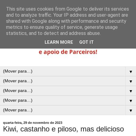
This site uses cookies from Google to deliver its services
and to analyze traffic. Your IP address and user-agent are
shared with Google along with performance and security
metrics to ensure quality of service, generate usage
statistics, and to detect and address abuse.
LEARN MORE
GOT IT
▼
▼
▼
▼
▼
quarta-feira, 29 de novembro de 2023
Kiwi, castanho e piloso, mas delicioso