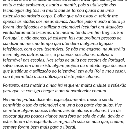
volta a este problema, estaria a mentir, pois a utilização das
tecnologias digitais há muito que se tornou quase que uma
extensão do próprio corpo. E olha que não estou a referir-me
apenas às idades dos meus alunos. Adultos pelo mundo inteiro já
foram identificados a utilizar o telemóvel (celular) em situações
verdadeiramente bizarras, até mesmo tendo um fim trágico. Em
Portugal, e não apenas, já existem leis que proíbem pessoas de
conduzir ao mesmo tempo que atendem a alguma ligação
telefónica, com o seu telemóvel. Se não me engano, na Austrália
e em alguns outros países, é proibido, aos alunos, utilizar o
telemóvel nas escolas. Nas salas de aula nas escolas de Portugal,
salvo casos em que exista algum projeto ou metodologia docente
que justifique a utilização do telemóvel em aula (foi o meu caso),
não é permitida a sua utilização deste pelos alunos.
Portanto, esta matéria ainda irá requerer muita análise e reflexão
para que se consiga chegar a um denominador comum.
Na minha prática docente, especificamente, mesmo sendo
permitido o uso do telemóvel em uma boa parte das aulas, tive
de retirar alguns poucos telemóveis de alunos e alunas, tive de
colocar alguns poucos alunos para fora da sala de aula, devido a
estes terem desrespeitado as regras da sala de aula que, creiam,
sempre foram bem mais para o liberal.