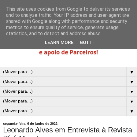
This site uses cookies from Google to deliver its services
and to analyze traffic. Your IP address and user-agent are
shared with Google along with performance and security
metrics to ensure quality of service, generate usage
statistics, and to detect and address abuse.
LEARN MORE
GOT IT
▼
▼
▼
▼
▼
segunda-feira, 6 de junho de 2022
Leonardo Alves em Entrevista à Revista