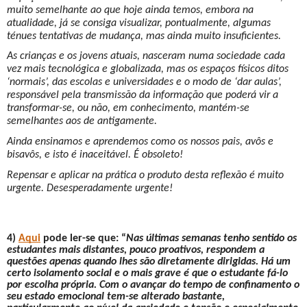
muito semelhante ao que hoje ainda temos, embora na
atualidade, já se consiga visualizar, pontualmente, algumas
ténues tentativas de mudança, mas ainda muito insuficientes.
As crianças e os jovens atuais, nasceram numa sociedade cada
vez mais tecnológica e globalizada, mas os espaços físicos ditos
‘normais’, das escolas e universidades e o modo de ‘dar aulas’,
responsável pela transmissão da informação que poderá vir a
transformar-se, ou não, em conhecimento, mantém-se
semelhantes aos de antigamente.
Ainda ensinamos e aprendemos como os nossos pais, avôs e
bisavôs, e isto é inaceitável. É obsoleto!
Repensar e aplicar na prática o produto desta reflexão é muito
urgente. Desesperadamente urgente!
4)
Aqui
pode ler-se que: “
Nas últimas semanas tenho sentido os
estudantes mais distantes, pouco proativos, respondem a
questões apenas quando lhes são diretamente dirigidas. Há um
certo isolamento social e o mais grave é que o estudante fá-lo
por escolha própria. Com o avançar do tempo de confinamento o
seu estado emocional tem-se alterado bastante,