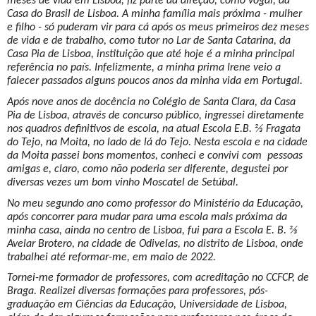
meses de vida em Lisboa, fiz parte da direção, como vogal, da
Casa do Brasil de Lisboa. A minha família mais próxima - mulher
e filho - só puderam vir para cá após os meus primeiros dez meses
de vida e de trabalho, como tutor no Lar de Santa Catarina, da
Casa Pia de Lisboa, instituição que até hoje é a minha principal
referência no país. Infelizmente, a minha prima Irene veio a
falecer passados alguns poucos anos da minha vida em Portugal.
Após nove anos de docência no Colégio de Santa Clara, da Casa
Pia de Lisboa, através de concurso público, ingressei diretamente
nos quadros definitivos de escola, na atual Escola E.B. ⅔ Fragata
do Tejo, na Moita, no lado de lá do Tejo. Nesta escola e na cidade
da Moita passei bons momentos, conheci e convivi com pessoas
amigas e, claro, como não poderia ser diferente, degustei por
diversas vezes um bom vinho Moscatel de Setúbal.
No meu segundo ano como professor do Ministério da Educação,
após concorrer para mudar para uma escola mais próxima da
minha casa, ainda no centro de Lisboa, fui para a Escola E. B. ⅔
Avelar Brotero, na cidade de Odivelas, no distrito de Lisboa, onde
trabalhei até reformar-me, em maio de 2022.
Tornei-me formador de professores, com acreditação no CCFCP, de
Braga. Realizei diversas formações para professores, pós-
graduação em Ciências da Educação, Universidade de Lisboa,