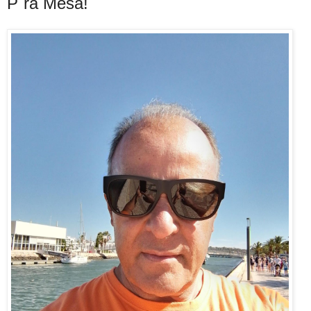
P´rá Mesa!