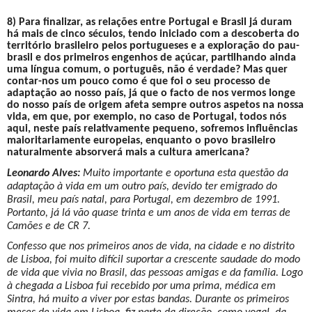
8) Para finalizar, as relações entre Portugal e Brasil já duram
há mais de cinco séculos, tendo iniciado com a descoberta do
território brasileiro pelos portugueses e a exploração do pau-
brasil e dos primeiros engenhos de açúcar, partilhando ainda
uma língua comum, o português, não é verdade? Mas quer
contar-nos um pouco como é que foi o seu processo de
adaptação ao nosso país, já que o facto de nos vermos longe
do nosso país de origem afeta sempre outros aspetos na nossa
vida, em que, por exemplo, no caso de Portugal, todos nós
aqui, neste país relativamente pequeno, sofremos influências
maioritariamente europeias, enquanto o povo brasileiro
naturalmente absorverá mais a cultura americana?
Leonardo Alves:
Muito importante e oportuna esta questão da
adaptação à vida em um outro país, devido ter emigrado do
Brasil, meu país natal, para Portugal, em dezembro de 1991.
Portanto, já lá vão quase trinta e um anos de vida em terras de
Camões e de CR 7.
Confesso que nos primeiros anos de vida, na cidade e no distrito
de Lisboa, foi muito difícil suportar a crescente saudade do modo
de vida que vivia no Brasil, das pessoas amigas e da família. Logo
à chegada a Lisboa fui recebido por uma prima, médica em
Sintra, há muito a viver por estas bandas. Durante os primeiros