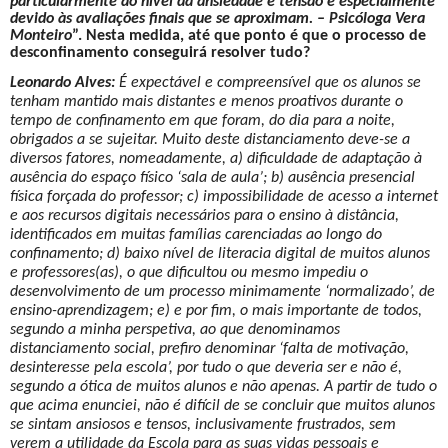
particularmente ao nível da ansiedade e tensão e especialmente
devido às avaliações finais que se aproximam. – Psicóloga Vera
Monteiro
”. Nesta medida, até que ponto é que o processo de
desconfinamento conseguirá resolver tudo?
Leonardo Alves:
É expectável e compreensível que os alunos se
tenham mantido mais distantes e menos proativos durante o
tempo de confinamento em que foram, do dia para a noite,
obrigados a se sujeitar. Muito deste distanciamento deve-se a
diversos fatores, nomeadamente, a) dificuldade de adaptação à
ausência do espaço físico ‘sala de aula’; b) ausência presencial
física forçada do professor; c) impossibilidade de acesso a internet
e aos recursos digitais necessários para o ensino à distância,
identificados em muitas famílias carenciadas ao longo do
confinamento; d) baixo nível de literacia digital de muitos alunos
e professores(as), o que dificultou ou mesmo impediu o
desenvolvimento de um processo minimamente ‘normalizado’, de
ensino-aprendizagem; e) e por fim, o mais importante de todos,
segundo a minha perspetiva, ao que denominamos
distanciamento social, prefiro denominar ‘falta de motivação,
desinteresse pela escola’, por tudo o que deveria ser e não é,
segundo a ótica de muitos alunos e não apenas. A partir de tudo o
que acima enunciei, não é difícil de se concluir que muitos alunos
se sintam ansiosos e tensos, inclusivamente frustrados, sem
verem a utilidade da Escola para as suas vidas pessoais e