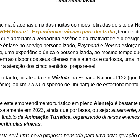
Uma ótima visita..."
acima é apenas uma das muitas opiniões retiradas do site da
He
HFR Resort - Experiências vínicas para desfrutar
, tendo sid
 que apreciam a verdadeira essência da criatividade e o design
e ênfase no serviço personalizado,
Raymond
e
Nelson
esforçam
, uma experiência única e personalizada, ao mesmo tempo que
tem ao dispor dos seus clientes mais atentos e curiosos,
uma in
r a atenção dos cinco sentidos, prepare-se!
portanto, localizada em
Mértola
, na Estrada Nacional 122 (que 
ónio), ao km 22/23, d
ispondo de um parque de estacionamento p
e este empreendimento turístico em pleno
Alentejo
é bastante 
xatamente em 2023, ainda que
por fases, ou seja:
atualmente,
o âmbito da
Animação Turística
, organizando diversos eventos
periências
vínicas
.
esta será uma nova proposta pensada para uma nova geração q