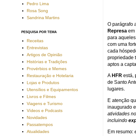
Pedro Lima
Rosa Song
Sandrina Martins
O parágrafo 
Represa
em
PESQUISA POR TEMA
para aqueles
Receitas
c
om uma fort
Entrevistas
cada hóspede
Artigos de Opinião
propriedade 
Histórias e Tradições
aptos a capta
Provérbios e Memes
A
HFR
está, 
Restauração e Hotelaria
de
Santo Ant
Lojas e Produtos
lugares.
Utensílios e Equipamentos
Livros e Filmes
E atenção qu
Viagens e Turismo
inaugurado e
Vídeos e Podcasts
atividades n
Novidades
incluindo
ex
Passatempos
Atualidades
Em resumo: