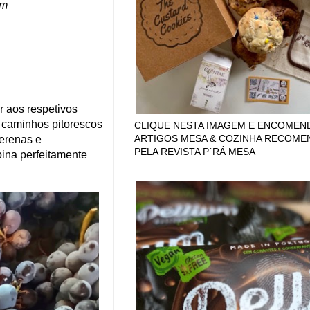
em
r aos respetivos
r caminhos pitorescos
CLIQUE NESTA IMAGEM E ENCOMEN
ARTIGOS MESA & COZINHA RECOM
serenas e
PELA REVISTA P´RÁ MESA
bina perfeitamente