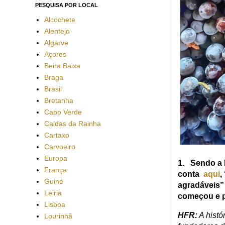
PESQUISA POR LOCAL
Alcochete
Alentejo
Algarve
Açores
Beira Baixa
Braga
Brasil
Bretanha
Cabo Verde
Caldas da Rainha
Cartaxo
Carvoeiro
Europa
1. Sendo a 
França
conta
aqui
,
Guiné
agradáveis”
Leiria
começou e 
Lisboa
HFR:
A histó
Lourinhã