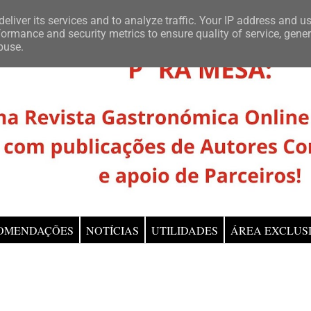
eliver its services and to analyze traffic. Your IP address and u
ormance and security metrics to ensure quality of service, gene
buse.
OMENDAÇÕES
NOTÍCIAS
UTILIDADES
ÁREA EXCLUS