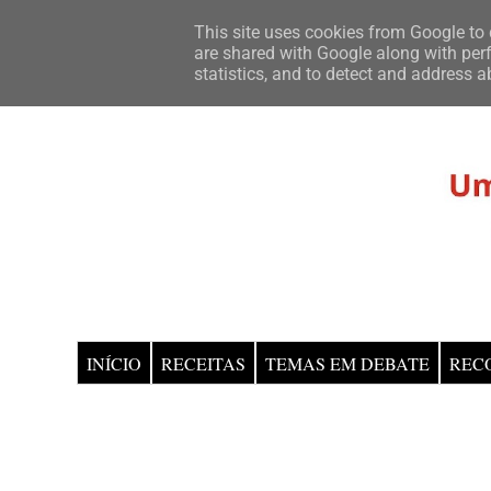
This site uses cookies from Google to d
are shared with Google along with perf
statistics, and to detect and address a
INÍCIO
RECEITAS
TEMAS EM DEBATE
REC