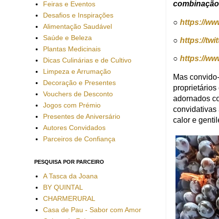
combinaçã
Feiras e Eventos
Desafios e Inspirações
○
https://w
Alimentação Saudável
Saúde e Beleza
○
https://tw
Plantas Medicinais
○
https://w
Dicas Culinárias e de Cultivo
Limpeza e Arrumação
Mas convido-v
Decoração e Presentes
proprietário
Vouchers de Desconto
adornados co
Jogos com Prémio
convidativas
Presentes de Aniversário
calor e gent
Autores Convidados
Parceiros de Confiança
PESQUISA POR PARCEIRO
A Tasca da Joana
BY QUINTAL
CHARMERURAL
Casa de Pau - Sabor com Amor