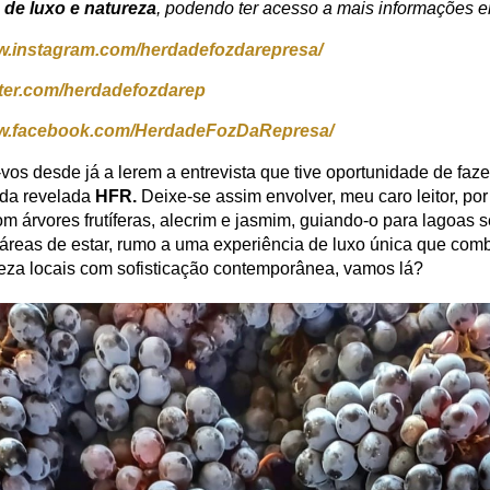
o
de luxo e natureza
, podendo ter acesso a mais informações 
ww.instagram.com/herdadefozdarepresa/
itter.com/herdadefozdarep
ww.facebook.com/HerdadeFozDaRepresa/
os desde já a lerem a entrevista que tive oportunidade de faze
s da revelada
HFR.
Deixe-se assim envolver, meu caro leitor, po
m árvores frutíferas, alecrim e jasmim, guiando-o para lagoas 
 áreas de estar, rumo a uma experiência de luxo única que com
ileza locais com sofisticação contemporânea, vamos lá?