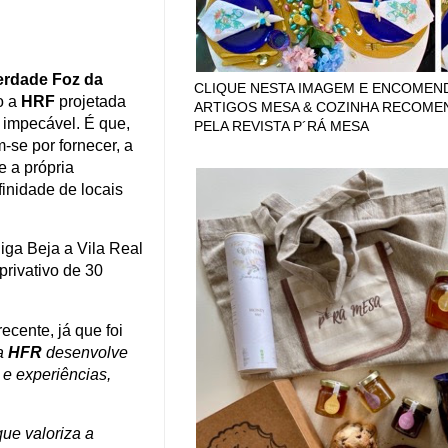
rdade Foz da
CLIQUE NESTA IMAGEM E ENCOMEN
o a
HRF
projetada
ARTIGOS MESA & COZINHA RECOM
 impecável. É que,
PELA REVISTA P´RÁ MESA
-se por fornecer, a
 a própria
finidade de locais
liga Beja a Vila Real
rivativo de 30
recente, já que foi
 a
HFR
desenvolve
 e experiências,
ue valoriza a