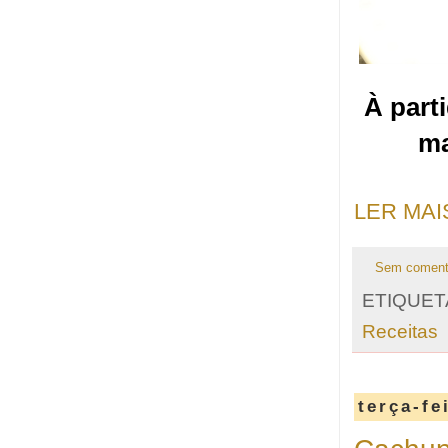
À part
ma
LER MAI
Sem coment
ETIQUET
Receitas
terça-fe