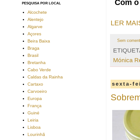
Com o 
PESQUISA POR LOCAL
Alcochete
Alentejo
LER MAI
Algarve
Açores
Beira Baixa
Sem coment
Braga
ETIQUET
Brasil
Mónica R
Bretanha
Cabo Verde
Caldas da Rainha
sexta-fe
Cartaxo
Carvoeiro
Sobreme
Europa
França
Guiné
Leiria
Lisboa
Lourinhã