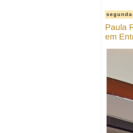
segunda-
Paula R
em Entr