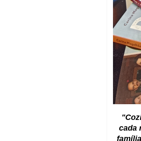
"Coz
cada 
famíli