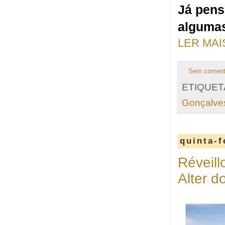
Já pens
algumas
LER MAI
Sem coment
ETIQUET
Gonçalve
quinta-f
Réveil
Alter d