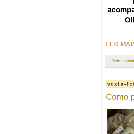
acompa
Ol
LER MAI
Sem coment
sexta-fe
Como pl