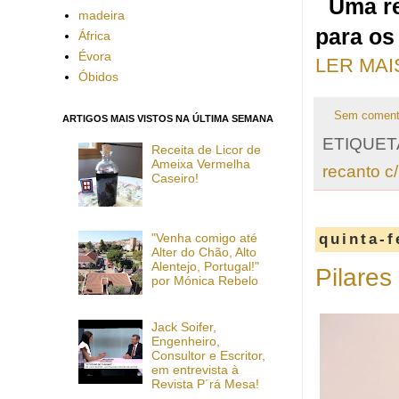
Uma re
madeira
para os
África
Évora
LER MAI
Óbidos
Sem coment
ARTIGOS MAIS VISTOS NA ÚLTIMA SEMANA
ETIQUET
Receita de Licor de
Ameixa Vermelha
recanto c
Caseiro!
"Venha comigo até
quinta-f
Alter do Chão, Alto
Alentejo, Portugal!"
Pilares
por Mónica Rebelo
Jack Soifer,
Engenheiro,
Consultor e Escritor,
em entrevista à
Revista P´rá Mesa!