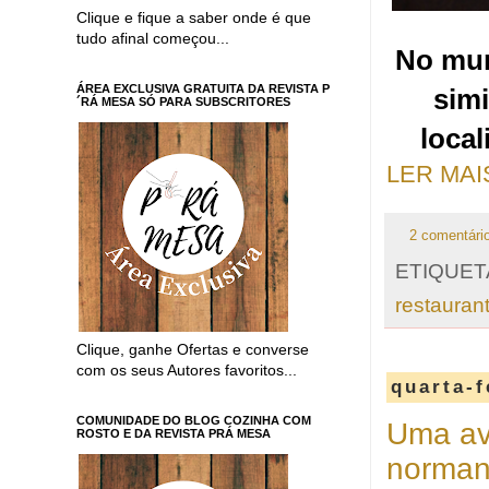
Clique e fique a saber onde é que
tudo afinal começou...
No mun
ÁREA EXCLUSIVA GRATUITA DA REVISTA P
sim
´RÁ MESA SÓ PARA SUBSCRITORES
local
LER MAI
2 comentári
ETIQUET
restauran
Clique, ganhe Ofertas e converse
com os seus Autores favoritos...
quarta-f
COMUNIDADE DO BLOG COZINHA COM
Uma ave
ROSTO E DA REVISTA PRÁ MESA
norman