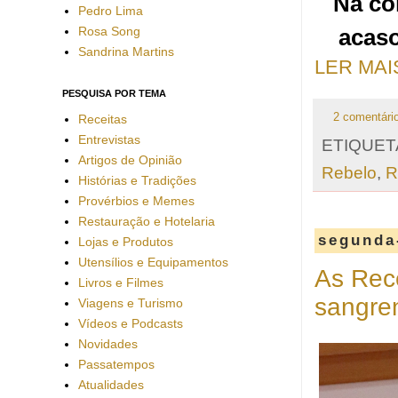
Na co
Pedro Lima
Rosa Song
acaso
Sandrina Martins
LER MAI
PESQUISA POR TEMA
2 comentári
Receitas
Entrevistas
ETIQUET
Artigos de Opinião
Rebelo
,
R
Histórias e Tradições
Provérbios e Memes
Restauração e Hotelaria
segunda-
Lojas e Produtos
Utensílios e Equipamentos
As Rece
Livros e Filmes
sangren
Viagens e Turismo
Vídeos e Podcasts
Novidades
Passatempos
Atualidades