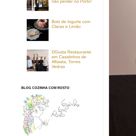
não perder no Porto!
Bolo de Iogurte com
Claras e Limão
DGusta Restaurante
em Casalinhos de
Alfaiata, Torres
Vedras
BLOG COZINHA COM ROSTO