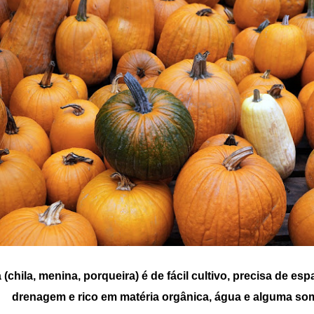
(chila, menina, porqueira) é de fácil cultivo, precisa de es
drenagem e rico em matéria orgânica, água e alguma so