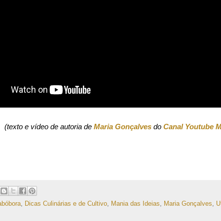
(texto e vídeo de autoria de
Maria Gonçalves
do
Canal Youtube Ma
abóbora
,
Dicas Culinárias e de Cultivo
,
Mania das Ideias
,
Maria Gonçalves
,
U