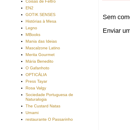
Coisas de Feltro
EN2
GOTIK SENSES
Sem come
Histórias à Mesa
Legno
Enviar u
MBooks
Mania das Ideias
Mascalzone Latino
Merita Gourmet
Mária Benedito
O Gafanhoto
OPTICÁLIA
Press Tayar
Rosa Valgy
Sociedade Portuguesa de
Naturalogia
The Custard Natas
Umami
restaurante O Passarinho