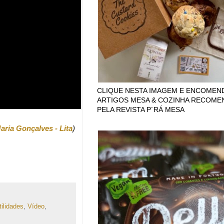
CLIQUE NESTA IMAGEM E ENCOMEN
ARTIGOS MESA & COZINHA RECOM
PELA REVISTA P´RÁ MESA
ria Gonçalves - Lita
)
tilidades
,
Vídeo
,